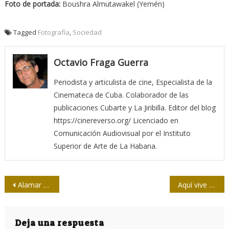
Foto de portada:
Boushra Almutawakel (Yemén)
Tagged
Fotografía
,
Sociedad
Octavio Fraga Guerra
Periodista y articulista de cine, Especialista de la
Cinemateca de Cuba. Colaborador de las
publicaciones Cubarte y La Jiribilla. Editor del blog
https://cinereverso.org/ Licenciado en
Comunicación Audiovisual por el Instituto
Superior de Arte de La Habana.
Navegación
Alamar chileno
Aquí vive Mafalda
de
entradas
Deja una respuesta