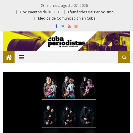
viernes, agosto 07, 2026
Documentos de la UPEC
Efemérides del Periodismo
Medios de Comunicación en Cuba