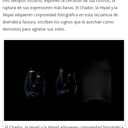
tres tiempos oscuros, exponen la cerrazón de sus rostros, la
ruptura de sus expresiones más llanas. El Chador, la Hiyad y la
Niqad adquieren corporeidad fotográfica en esta secuencia de
dramática factura, escriben los signos que le acechan como
demonios para agrietar sus soles.
El Chador, la Hiyad y la Niqad adquieren corporeidad fotográfica