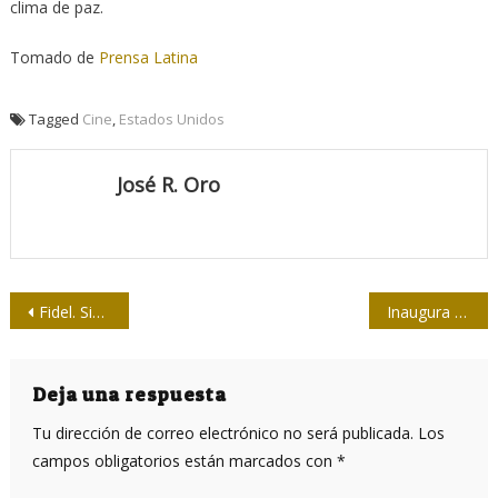
clima de paz.
Tomado de
Prensa Latina
Tagged
Cine
,
Estados Unidos
José R. Oro
Navegación
Fidel. Sinfonía de las manos
Inaugura Díaz-Canel nueva sede de Ideas Multimedios
de
entradas
Deja una respuesta
Tu dirección de correo electrónico no será publicada.
Los
campos obligatorios están marcados con
*