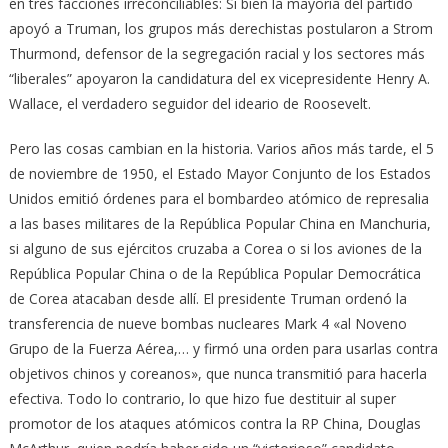
en tres facciones irreconciliables: Si bien la mayoría del partido
apoyó a Truman, los grupos más derechistas postularon a Strom
Thurmond, defensor de la segregación racial y los sectores más
“liberales” apoyaron la candidatura del ex vicepresidente Henry A.
Wallace, el verdadero seguidor del ideario de Roosevelt.
Pero las cosas cambian en la historia. Varios años más tarde, el 5
de noviembre de 1950, el Estado Mayor Conjunto de los Estados
Unidos emitió órdenes para el bombardeo atómico de represalia
a las bases militares de la República Popular China en Manchuria,
si alguno de sus ejércitos cruzaba a Corea o si los aviones de la
República Popular China o de la República Popular Democrática
de Corea atacaban desde allí. El presidente Truman ordenó la
transferencia de nueve bombas nucleares Mark 4 «al Noveno
Grupo de la Fuerza Aérea,… y firmó una orden para usarlas contra
objetivos chinos y coreanos», que nunca transmitió para hacerla
efectiva. Todo lo contrario, lo que hizo fue destituir al super
promotor de los ataques atómicos contra la RP China, Douglas