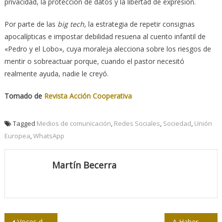
privacidad, la protección de datos y la libertad de expresión.
Por parte de las
big tech
, la estrategia de repetir consignas
apocalípticas e impostar debilidad resuena al cuento infantil de
«Pedro y el Lobo», cuya moraleja alecciona sobre los riesgos de
mentir o sobreactuar porque, cuando el pastor necesitó
realmente ayuda, nadie le creyó.
Tomado de
Revista Acción Cooperativa
Tagged
Medios de comunicación
,
Redes Sociales
,
Sociedad
,
Unión
Europea
,
WhatsApp
Martín Becerra
Voces de 1912: apropiaciones de un unipersonal
A Habermas no le gusta Twitter