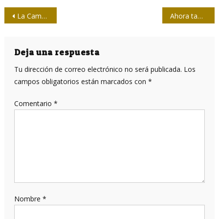
Navegación
La Camerata Romeu con acento latino
Ahora también se puede escribir en TikTok
de
entradas
Deja una respuesta
Tu dirección de correo electrónico no será publicada.
Los
campos obligatorios están marcados con
*
Comentario
*
Nombre
*