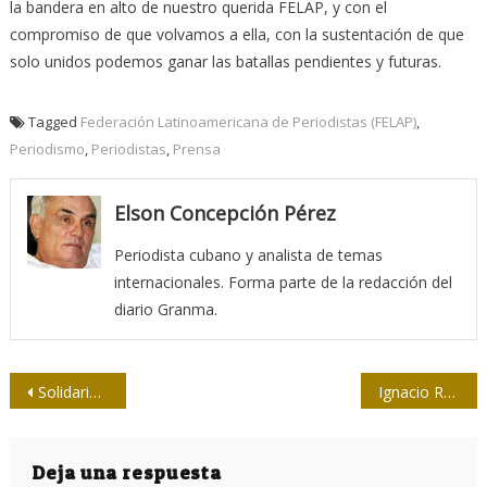
la bandera en alto de nuestro querida FELAP, y con el
compromiso de que volvamos a ella, con la sustentación de que
solo unidos podemos ganar las batallas pendientes y futuras.
Tagged
Federación Latinoamericana de Periodistas (FELAP)
,
Periodismo
,
Periodistas
,
Prensa
Elson Concepción Pérez
Periodista cubano y analista de temas
internacionales. Forma parte de la redacción del
diario Granma.
Navegación
Solidaridad con Nancy Morejón
Ignacio Ramonet: “La información oculta la información”
de
entradas
Deja una respuesta