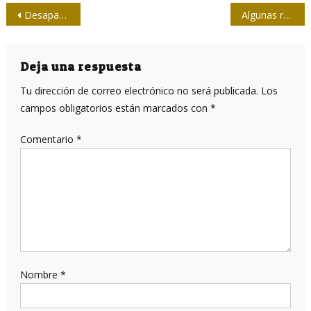
Navegación
Desaparecer: la historia de Tamara Callejas en los 50 años del golpe al presidente Allende
Algunas reflexiones sobre plan y mercado en el modelo socialista II
de
entradas
Deja una respuesta
Tu dirección de correo electrónico no será publicada.
Los
campos obligatorios están marcados con
*
Comentario
*
Nombre
*