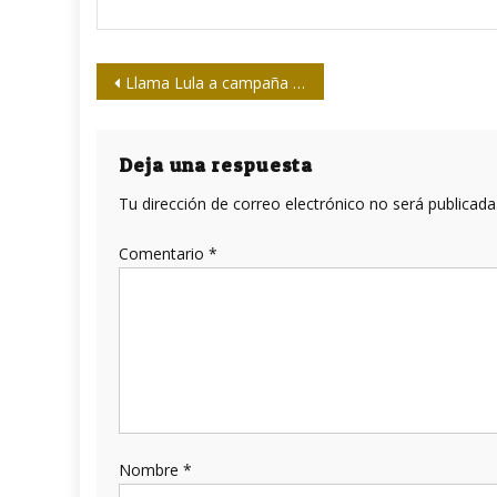
Navegación
Llama Lula a campaña mundial de la prensa a favor de Assange
de
entradas
Deja una respuesta
Tu dirección de correo electrónico no será publicada
Comentario
*
Nombre
*