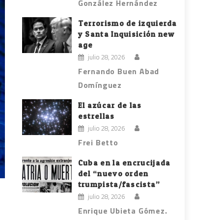
González Hernández
Terrorismo de izquierda
y Santa Inquisición new
age
julio 28, 2026
Fernando Buen Abad
Domínguez
El azúcar de las
estrellas
julio 28, 2026
Frei Betto
Cuba en la encrucijada
del “nuevo orden
trumpista/fascista”
julio 28, 2026
Enrique Ubieta Gómez.