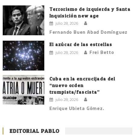
Terrorismo de izquierda y Santa
Inquisición new age
julio 28, 2026
Fernando Buen Abad Domínguez
El azúcar de las estrellas
Frei Betto
julio 28, 2026
Cuba en la encrucijada del
“nuevo orden
trumpista/fascista”
julio 28, 2026
Enrique Ubieta Gómez.
EDITORIAL PABLO