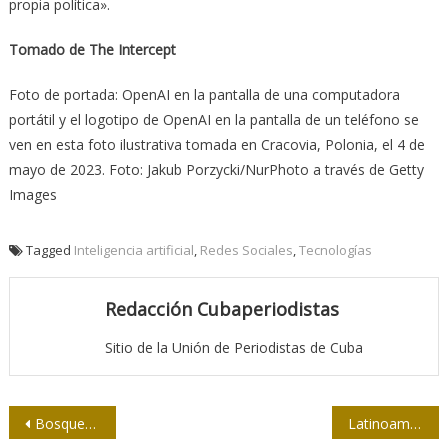
propia política».
Tomado de The Intercept
Foto de portada: OpenAI en la pantalla de una computadora
portátil y el logotipo de OpenAI en la pantalla de un teléfono se
ven en esta foto ilustrativa tomada en Cracovia, Polonia, el 4 de
mayo de 2023. Foto: Jakub Porzycki/NurPhoto a través de Getty
Images
Tagged
Inteligencia artificial
,
Redes Sociales
,
Tecnologías
Redacción Cubaperiodistas
Sitio de la Unión de Periodistas de Cuba
Navegación
Bosques narrativos y espacios simbólicos de Zaida Capote
Latinoamérica y la disputa geopolítica