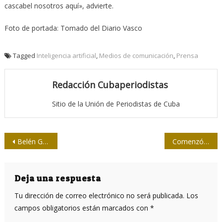
cascabel nosotros aquí», advierte.
Foto de portada: Tomado del Diario Vasco
Tagged
Inteligencia artificial
,
Medios de comunicación
,
Prensa
Redacción Cubaperiodistas
Sitio de la Unión de Periodistas de Cuba
Navegación
Belén Gopegui: “Me interesa la autoayuda como síntoma”
Comenzó en La Habana el Torneo Superior de sofball para periodistas
de
entradas
Deja una respuesta
Tu dirección de correo electrónico no será publicada.
Los
campos obligatorios están marcados con
*