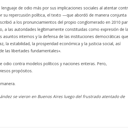
enguaje de odio más por sus implicaciones sociales al atentar cont
or su repercusión política, el texto —que abordó de manera conjunta
cribió a los pronunciamientos del propio conglomerado en 2010 pa
o, a las autoridades legítimamente constituidas como expresión de l
os asuntos internos y la defensa de las instituciones democráticas qu
, la estabilidad, la prosperidad económica y la justicia social, así
de las libertades fundamentales».
 de odio contra modelos políticos y naciones enteras. Pero,
viesos propósitos.
a manera.
nández se vieron en Buenos Aires luego del frustrado atentado de