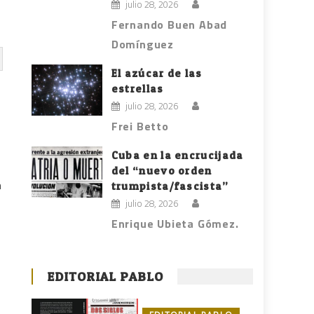
julio 28, 2026
Fernando Buen Abad
Domínguez
El azúcar de las
estrellas
julio 28, 2026
Frei Betto
Cuba en la encrucijada
del “nuevo orden
n
trumpista/fascista”
julio 28, 2026
Enrique Ubieta Gómez.
EDITORIAL PABLO