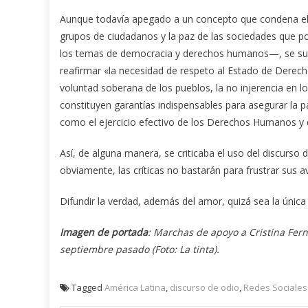
Aunque todavía apegado a un concepto que condena el l
grupos de ciudadanos y la paz de las sociedades que p
los temas de democracia y derechos humanos—, se sus
reafirmar «la necesidad de respeto al Estado de Derech
voluntad soberana de los pueblos, la no injerencia en l
constituyen garantías indispensables para asegurar la paz
como el ejercicio efectivo de los Derechos Humanos y 
Así, de alguna manera, se criticaba el uso del discurso
obviamente, las críticas no bastarán para frustrar sus a
Difundir la verdad, además del amor, quizá sea la únic
Imagen de portada
: Marchas de apoyo a Cristina Fer
septiembre pasado (Foto: La tinta).
Tagged
América Latina
,
discurso de odio
,
Redes Sociales