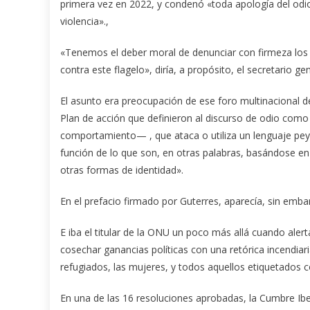
primera vez en 2022, y condenó «toda apología del odio q
violencia».,
«Tenemos el deber moral de denunciar con firmeza los c
contra este flagelo», diría, a propósito, el secretario g
El asunto era preocupación de ese foro multinacional 
Plan de acción que definieron al discurso de odio como
comportamiento— , que ataca o utiliza un lenguaje peyo
función de lo que son, en otras palabras, basándose en s
otras formas de identidad».
En el prefacio firmado por Guterres, aparecía, sin emba
E iba el titular de la ONU un poco más allá cuando aler
cosechar ganancias políticas con una retórica incendiar
refugiados, las mujeres, y todos aquellos etiquetados c
En una de las 16 resoluciones aprobadas, la Cumbre Iber