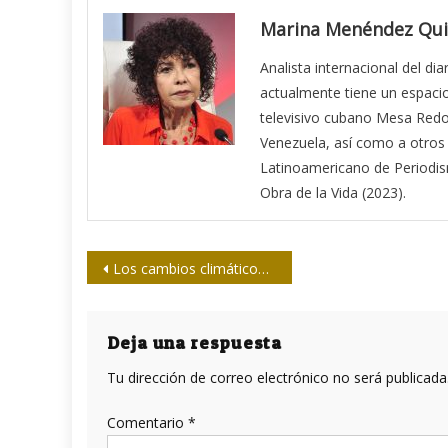
Marina Menéndez Qui
Analista internacional del di
actualmente tiene un espacio
televisivo cubano Mesa Redo
Venezuela, así como a otros 
Latinoamericano de Periodism
Obra de la Vida (2023).
Navegación
Los cambios climáticos empinan sus apéndices al mundo de la ficción
de
entradas
Deja una respuesta
Tu dirección de correo electrónico no será publicada
Comentario
*