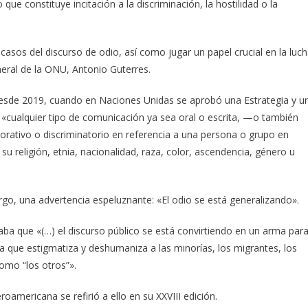
ue constituye incitación a la discriminación, la hostilidad o la
asos del discurso de odio, así como jugar un papel crucial en la luc
eneral de la ONU, Antonio Guterres.
desde 2019, cuando en Naciones Unidas se aprobó una Estrategia y u
 «cualquier tipo de comunicación ya sea oral o escrita, —o también
rativo o discriminatorio en referencia a una persona o grupo en
u religión, etnia, nacionalidad, raza, color, ascendencia, género u
rgo, una advertencia espeluznante: «El odio se está generalizando».
taba que «(…) el discurso público se está convirtiendo en un arma par
ia que estigmatiza y deshumaniza a las minorías, los migrantes, los
omo “los otros”».
oamericana se refirió a ello en su XXVIII edición.