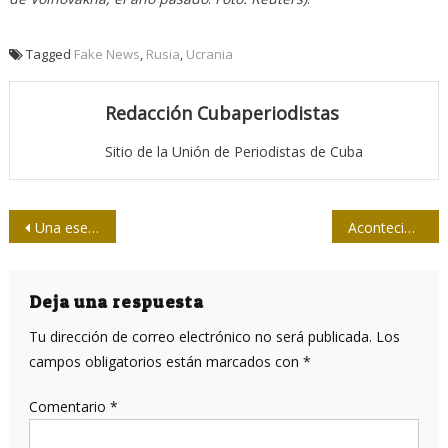
Tagged
Fake News
,
Rusia
,
Ucrania
Redacción Cubaperiodistas
Sitio de la Unión de Periodistas de Cuba
Navegación
Una esencial revista caribeña
Acontecimientos que sucedieron esta semana que no nos contaron y por qué
de
entradas
Deja una respuesta
Tu dirección de correo electrónico no será publicada.
Los
campos obligatorios están marcados con
*
Comentario
*