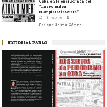
Cuba en la encrucijada del
“nuevo orden
trumpista/fascista”
julio 28, 2026
Enrique Ubieta Gómez.
EDITORIAL PABLO