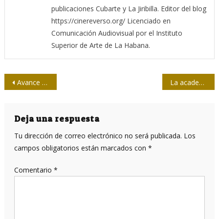
publicaciones Cubarte y La Jiribilla. Editor del blog
https://cinereverso.org/ Licenciado en
Comunicación Audiovisual por el Instituto
Superior de Arte de La Habana.
Navegación
Avance cuántico podría revolucionar la informática
La academia y los profesionales de la prensa deben estrechar vínculos
de
entradas
Deja una respuesta
Tu dirección de correo electrónico no será publicada.
Los
campos obligatorios están marcados con
*
Comentario
*