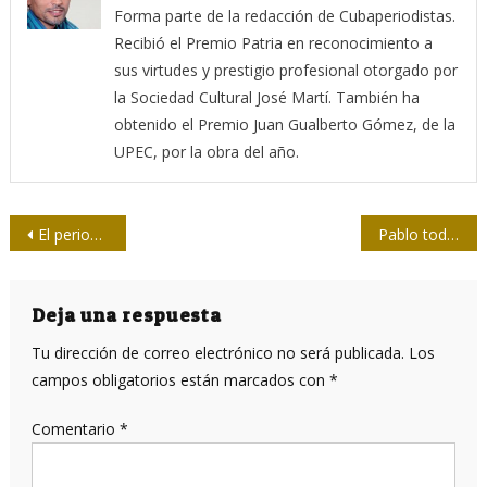
Forma parte de la redacción de Cubaperiodistas.
Recibió el Premio Patria en reconocimiento a
sus virtudes y prestigio profesional otorgado por
la Sociedad Cultural José Martí. También ha
obtenido el Premio Juan Gualberto Gómez, de la
UPEC, por la obra del año.
Navegación
El periodismo es el arte de escuchar, preguntar y preguntarse
Pablo todavía tiene mucho que decirnos
de
entradas
Deja una respuesta
Tu dirección de correo electrónico no será publicada.
Los
campos obligatorios están marcados con
*
Comentario
*