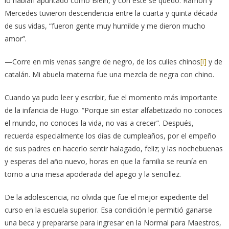
lo habían apuntado como Blein, y con este se quedó. Ramón y
Mercedes tuvieron descendencia entre la cuarta y quinta década
de sus vidas, “fueron gente muy humilde y me dieron mucho
amor”.
—Corre en mis venas sangre de negro, de los culíes chinos
[i]
y de
catalán. Mi abuela materna fue una mezcla de negra con chino.
Cuando ya pudo leer y escribir, fue el momento más importante
de la infancia de Hugo. “Porque sin estar alfabetizado no conoces
el mundo, no conoces la vida, no vas a crecer”. Después,
recuerda especialmente los días de cumpleaños, por el empeño
de sus padres en hacerlo sentir halagado, feliz; y las nochebuenas
y esperas del año nuevo, horas en que la familia se reunía en
torno a una mesa apoderada del apego y la sencillez.
De la adolescencia, no olvida que fue el mejor expediente del
curso en la escuela superior. Esa condición le permitió ganarse
una beca y prepararse para ingresar en la Normal para Maestros,