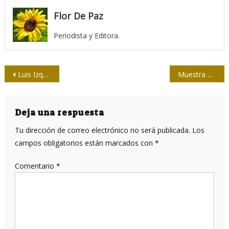
Flor De Paz
Periodista y Editora.
Navegación
Luis Izquierdo: alegría y nostalgia
Muestra y coloquio internacional en la Unión de Periodistas de Cuba
de
entradas
Deja una respuesta
Tu dirección de correo electrónico no será publicada.
Los
campos obligatorios están marcados con
*
Comentario
*