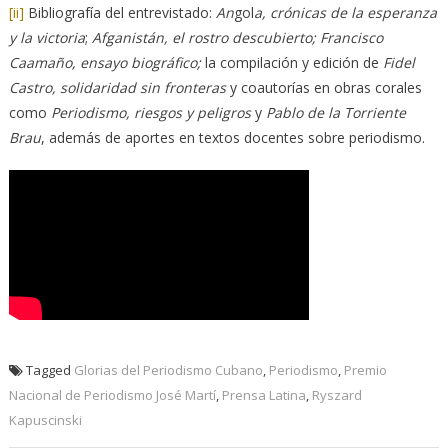
[ii]
Bibliografía del entrevistado:
An
gol
a, crónicas de la esperanza
y la victoria
;
Afganistán, el rostro descubierto; Francisco
Caamaño, ensayo biográfico;
la compilación y edición de
Fidel
Castro, solidaridad sin fronteras
y coautorías en obras corales
como
Periodismo, riesgos y peligros
y
Pablo de la Torriente
Brau
, además de aportes en textos docentes sobre periodismo.
Tagged
Glorias del Periodismo Cubano
,
Periodismo
,
Premio
Nacional de Periodismo José Martí
,
Prensa Latina
,
Ryszard
Kapuscinski