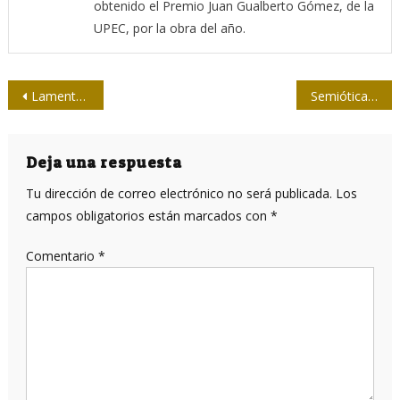
obtenido el Premio Juan Gualberto Gómez, de la
UPEC, por la obra del año.
Navegación
Lamentan en ONU demora de visado a corresponsales de Prensa Latina
Semiótica de la extrema derecha
de
entradas
Deja una respuesta
Tu dirección de correo electrónico no será publicada.
Los
campos obligatorios están marcados con
*
Comentario
*