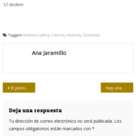
12 ibidem
Tagged
América Latina
,
Ciencia
,
Historia
,
Sociedad
Ana Jaramillo
Navegación
El periodista y poeta
Hay una guerra global en marcha, mientras el Dólar se devora al Euro
de
entradas
Deja una respuesta
Tu dirección de correo electrónico no será publicada.
Los
campos obligatorios están marcados con
*