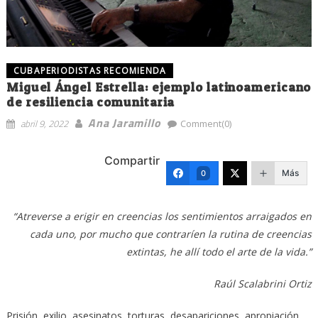
CUBAPERIODISTAS RECOMIENDA
Miguel Ángel Estrella: ejemplo latinoamericano
de resiliencia comunitaria
Ana Jaramillo
abril 9, 2022
Comment(0)
Compartir
Más
0
“Atreverse a erigir en creencias los sentimientos arraigados en
cada uno, por mucho que contraríen la rutina de creencias
extintas, he allí todo el arte de la vida.”
Raúl Scalabrini Ortiz
Prisión, exilio, asesinatos, torturas, desapariciones, apropiación