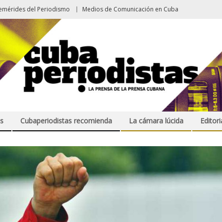
emérides del Periodismo
Medios de Comunicación en Cuba
s
Cubaperiodistas recomienda
La cámara lúcida
Editori