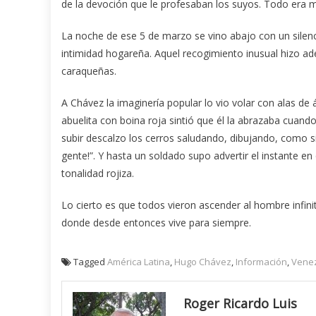
de la devoción que le profesaban los suyos. Todo era m
La noche de ese 5 de marzo se vino abajo con un silenc
intimidad hogareña. Aquel recogimiento inusual hizo a
caraqueñas.
A Chávez la imaginería popular lo vio volar con alas de 
abuelita con boina roja sintió que él la abrazaba cuand
subir descalzo los cerros saludando, dibujando, como si
gente!”. Y hasta un soldado supo advertir el instante e
tonalidad rojiza.
Lo cierto es que todos vieron ascender al hombre infinit
donde desde entonces vive para siempre.
Tagged
América Latina
,
Hugo Chávez
,
Información
,
Vene
Roger Ricardo Luis