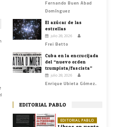
Fernando Buen Abad
Domínguez
El azúcar de las
estrellas
julio 28, 2026
n
Frei Betto
Cuba en la encrucijada
del “nuevo orden
trumpista/fascista”
julio 28, 2026
Enrique Ubieta Gómez.
e
l
EDITORIAL PABLO
EDITORIAL PABLO
Libros en venta