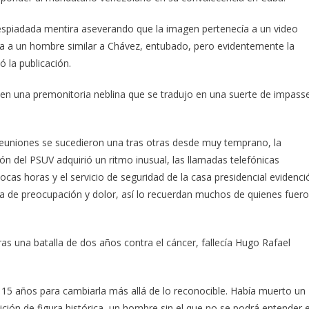
 despiadada mentira aseverando que la imagen pertenecía a un video
a a un hombre similar a Chávez, entubado, pero evidentemente la
 la publicación.
en una premonitoria neblina que se tradujo en una suerte de impass
y reuniones se sucedieron una tras otras desde muy temprano, la
ción del PSUV adquirió un ritmo inusual, las llamadas telefónicas
ocas horas y el servicio de seguridad de la casa presidencial evidenci
ra de preocupación y dolor, así lo recuerdan muchos de quienes fuer
tras una batalla de dos años contra el cáncer, fallecía Hugo Rafael
15 años para cambiarla más allá de lo reconocible. Había muerto un
ión de figura histórica, un hombre sin el que no se podrá entender e