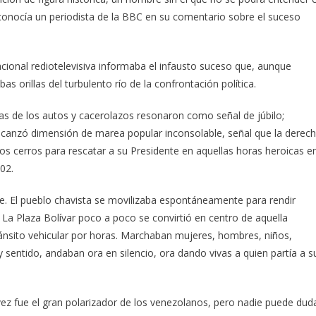
 reconocía un periodista de la BBC en su comentario sobre el suceso
cional rediotelevisiva informaba el infausto suceso que, aunque
orillas del turbulento río de la confrontación política.
nas de los autos y cacerolazos resonaron como señal de júbilo;
o alcanzó dimensión de marea popular inconsolable, señal que la derec
os cerros para rescatar a su Presidente en aquellas horas heroicas e
02.
te. El pueblo chavista se movilizaba espontáneamente para rendir
. La Plaza Bolívar poco a poco se convirtió en centro de aquella
ánsito vehicular por horas. Marchaban mujeres, hombres, niños,
sentido, andaban ora en silencio, ora dando vivas a quien partía a s
ez fue el gran polarizador de los venezolanos, pero nadie puede dud