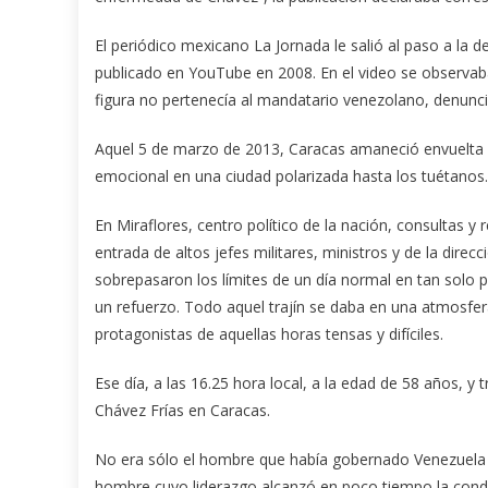
El periódico mexicano La Jornada le salió al paso a la
publicado en YouTube en 2008. En el video se observab
figura no pertenecía al mandatario venezolano, denunció
Aquel 5 de marzo de 2013, Caracas amaneció envuelta 
emocional en una ciudad polarizada hasta los tuétanos.
En Miraflores, centro político de la nación, consultas 
entrada de altos jefes militares, ministros y de la direc
sobrepasaron los límites de un día normal en tan solo p
un refuerzo. Todo aquel trajín se daba en una atmosfe
protagonistas de aquellas horas tensas y difíciles.
Ese día, a las 16.25 hora local, a la edad de 58 años, y 
Chávez Frías en Caracas.
No era sólo el hombre que había gobernado Venezuela 
hombre cuyo liderazgo alcanzó en poco tiempo la condic