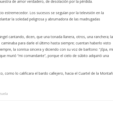
uestra de amor verdadero, de desolación por la pérdida.
io estremecedor. Los sucesos se seguían por la televisión en la
delantar la soledad peligrosa y abrumadora de las madrugadas
ángel cantando, dicen, que una tonada llanera, otros, una ranchera; la
o caminaba para darle el último hasta siempre; cuentan haberlo visto
empre, la sonrisa sincera y diciendo con su voz de barítono: “¡Epa, m
n que murió “mi comandante”, porque el cielo de súbito adquirió una
o, como lo calificara el bardo callejero, hacia el Cuartel de la Monta
zuela