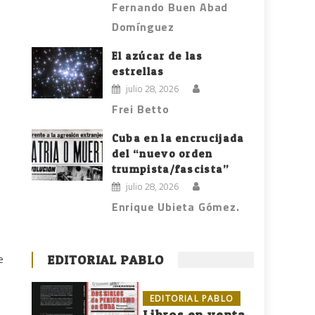
Fernando Buen Abad
Domínguez
El azúcar de las
estrellas
julio 28, 2026
Frei Betto
Cuba en la encrucijada
del “nuevo orden
trumpista/fascista”
julio 28, 2026
Enrique Ubieta Gómez.
e
EDITORIAL PABLO
EDITORIAL PABLO
Libros en venta