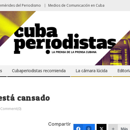
emérides del Periodismo
Medios de Comunicación en Cuba
s
Cubaperiodistas recomienda
La cámara lúcida
Editori
está cansado
Comment(0)
Compartir
Más
0