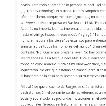
olvido. Ante todo el olvido de lo personal y local. Del
[…]. No hay cronología ni historia. No hay tampoco est
cómo me llamo, porque me dicen alguien […] mi padre t
la
Utopía
de More impreso en Basilea en 1518. “En los 
Además no importa leer. La imprenta, ahora abolida, ha
hasta el vértigo textos innecesarios”. Y agregó: “Tamp
hombre madura a los cien años está listo para enfrenta
simultáneo de todos los hombres del mundo”. El narrad
contesta: “No. Queremos olvidar el ayer. No hay conme
las creencias y las artes que necesita”. Dice el narrado
tonos de color amarillo. “Esta es mi obra”—declaró, si te
inquietaron. No diré que estaban en blanco, pero sí cas
al habitante de la casa para llevarlo a su muerte volunta
Más allá de que el cuento de Borges se sitúa en futuro,
deshistorización, el borramiento de las referencias univ
social y sobre todo las profundas mutaciones en el or
poblacionales. Sujetos sin historia, sin amarras, sin un