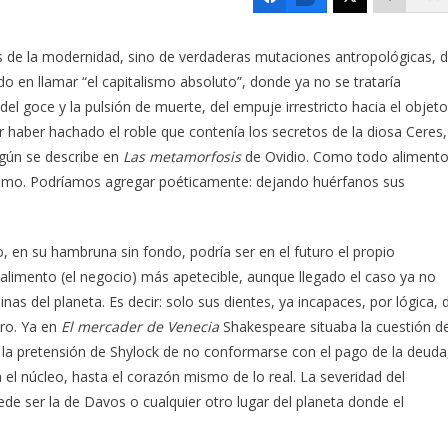
s de la modernidad, sino de verdaderas mutaciones antropológicas, 
do en llamar “el capitalismo absoluto”, donde ya no se trataría
el goce y la pulsión de muerte, del empuje irrestricto hacia el objeto
r haber hachado el roble que contenía los secretos de la diosa Ceres,
egún se describe en
Las metamorfosis
de Ovidio. Como todo aliment
mismo. Podríamos agregar poéticamente: dejando huérfanos sus
o, en su hambruna sin fondo, podría ser en el futuro el propio
 alimento (el negocio) más apetecible, aunque llegado el caso ya no
nas del planeta. Es decir: solo sus dientes, ya incapaces, por lógica, 
ro. Ya en
El mercader de Venecia
Shakespeare situaba la cuestión d
s, la pretensión de Shylock de no conformarse con el pago de la deuda
a el núcleo, hasta el corazón mismo de lo real. La severidad del
e ser la de Davos o cualquier otro lugar del planeta donde el