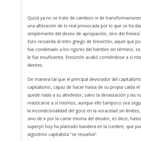
Quizá ya no se trate de cambios ni de transformacione
una alteración de lo real provocada por lo que se ha da
simplemente del deseo de apropiación, sino del frenesí d
Esto recuerda al mito griego de Eresictón, aquel que po
fue condenado a los rigores del hambre sin término, s
le fue insuficiente, Eresictón acabó comiéndose a sí 
dientes.
De manera tal que el principal devorador del capitalism
capitalismo, capaz de hacer hasta de su propia caída el
quede nada a su alrededor, salvo la devastación y las rui
masticarse a sí mismos, aunque ello tampoco sea segu
la incondicionalidad del goce en la voracidad sin límite
sino de ir por la carne misma del deudor, es decir, hast
superyó hoy ha plantado bandera en la cumbre, que pued
algoritmo capitalista “se resuelva”.