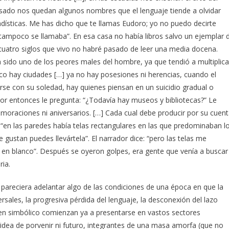
 pasado nos quedan algunos nombres que el lenguaje tiende a olvidar
adísticas. Me has dicho que te llamas Eudoro; yo no puedo decirte
ampoco se llamaba”. En esa casa no había libros salvo un ejemplar 
cuatro siglos que vivo no habré pasado de leer una media docena.
 sido uno de los peores males del hombre, ya que tendió a multiplica
oco hay ciudades […] ya no hay posesiones ni herencias, cuando el
rse con su soledad, hay quienes piensan en un suicidio gradual o
or entonces le pregunta: “¿Todavía hay museos y bibliotecas?” Le
moraciones ni aniversarios. […] Cada cual debe producir por su cuen
r: “en las paredes había telas rectangulares en las que predominaban l
 gustan puedes llevártela”. El narrador dice: “pero las telas me
i en blanco”. Después se oyeron golpes, era gente que venía a buscar
ria.
 pareciera adelantar algo de las condiciones de una época en que la
ersales, la progresiva pérdida del lenguaje, la desconexión del lazo
den simbólico comienzan ya a presentarse en vastos sectores
a idea de porvenir ni futuro, integrantes de una masa amorfa (que no