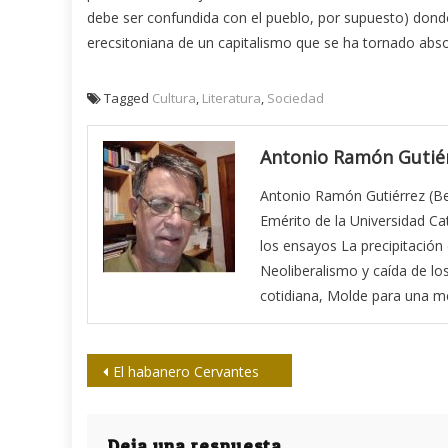
debe ser confundida con el pueblo, por supuesto) donde
erecsitoniana de un capitalismo que se ha tornado abso
Tagged
Cultura
,
Literatura
,
Sociedad
Antonio Ramón Gutié
Antonio Ramón Gutiérrez (Bell
Emérito de la Universidad Cat
los ensayos La precipitación d
Neoliberalismo y caída de lo
cotidiana, Molde para una met
Navegación
El habanero Cervantes
de
Deja una respuesta