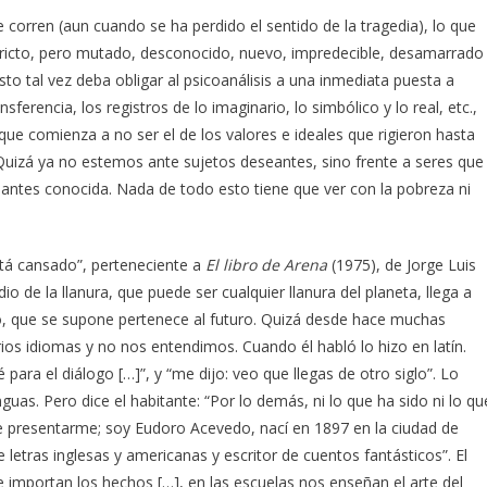
corren (aun cuando se ha perdido el sentido de la tragedia), lo que
estricto, pero mutado, desconocido, nuevo, impredecible, desamarrado
to tal vez deba obligar al psicoanálisis a una inmediata puesta a
ferencia, los registros de lo imaginario, lo simbólico y lo real, etc.,
ue comienza a no ser el de los valores e ideales que rigieron hasta
Quizá ya no estemos ante sujetos deseantes, sino frente a seres que
antes conocida. Nada de todo esto tiene que ver con la pobreza ni
tá cansado”, perteneciente a
El libro de Arena
(1975), de Jorge Luis
 de la llanura, que puede ser cualquier llanura del planeta, llega a
o, que se supone pertenece al futuro. Quizá desde hace muchas
rios idiomas y no nos entendimos. Cuando él habló lo hizo en latín.
para el diálogo […]”, y “me dijo: veo que llegas de otro siglo”. Lo
guas. Pero dice el habitante: “Por lo demás, ni lo que ha sido ni lo qu
te presentarme; soy Eudoro Acevedo, nací en 1897 en la ciudad de
letras inglesas y americanas y escritor de cuentos fantásticos”. El
 importan los hechos […], en las escuelas nos enseñan el arte del