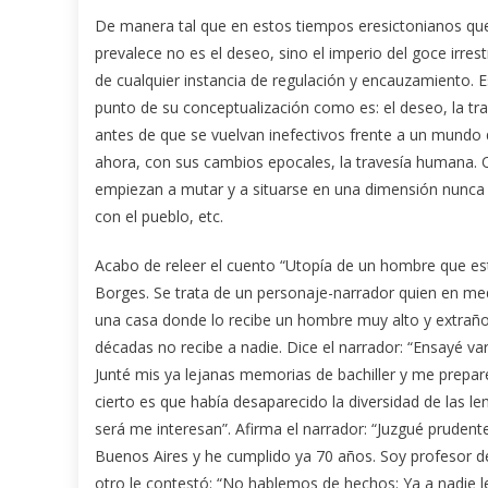
De manera tal que en estos tiempos eresictonianos que 
prevalece no es el deseo, sino el imperio del goce irr
de cualquier instancia de regulación y encauzamiento. Es
punto de su conceptualización como es: el deseo, la trans
antes de que se vuelvan inefectivos frente a un mundo q
ahora, con sus cambios epocales, la travesía humana. 
empiezan a mutar y a situarse en una dimensión nunca 
con el pueblo, etc.
Acabo de releer el cuento “Utopía de un hombre que es
Borges. Se trata de un personaje-narrador quien en medio
una casa donde lo recibe un hombre muy alto y extrañ
décadas no recibe a nadie. Dice el narrador: “Ensayé va
Junté mis ya lejanas memorias de bachiller y me preparé 
cierto es que había desaparecido la diversidad de las len
será me interesan”. Afirma el narrador: “Juzgué pruden
Buenos Aires y he cumplido ya 70 años. Soy profesor de 
otro le contestó: “No hablemos de hechos: Ya a nadie le