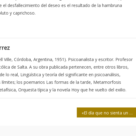
 el desfallecimiento del deseo es el resultado de la hambruna
luto y caprichoso.
rrez
 Ville, Córdoba, Argentina, 1951). Psicoanalista y escritor. Profesor
ólica de Salta. A su obra publicada pertenecen, entre otros libros,
e lo real, Lingüística y teoría del significante en psicoanálisis,
s límites; los poemarios Las formas de la tarde, Metamorfosis
afísica, Orquesta típica y la novela Hoy que he vuelto del exilio.
«El día que no sienta un miedo tremendo a la página en blanco, habrá que parar»