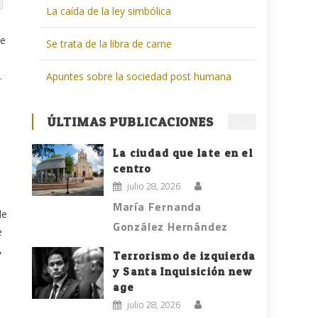
La caída de la ley simbólica
de
Se trata de la libra de carne
.
Apuntes sobre la sociedad post humana
o
ÚLTIMAS PUBLICACIONES
La ciudad que late en el
centro
julio 28, 2026
María Fernanda
de
González Hernández
e
,
Terrorismo de izquierda
y Santa Inquisición new
age
julio 28, 2026