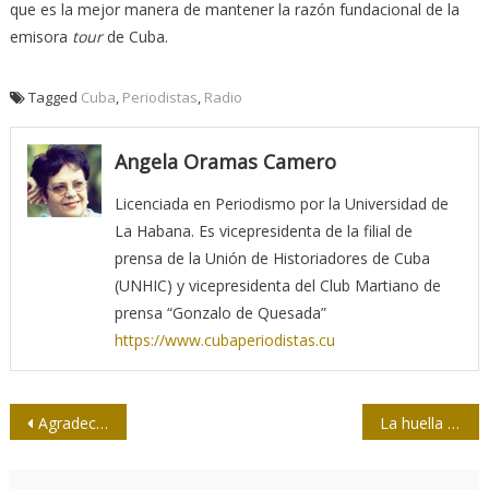
que es la mejor manera de mantener la razón fundacional de la
emisora
tour
de Cuba.
Tagged
Cuba
,
Periodistas
,
Radio
Angela Oramas Camero
Licenciada en Periodismo por la Universidad de
La Habana. Es vicepresidenta de la filial de
prensa de la Unión de Historiadores de Cuba
(UNHIC) y vicepresidenta del Club Martiano de
prensa “Gonzalo de Quesada”
https://www.cubaperiodistas.cu
Navegación
Agradecimiento
La huella gráfica de Alex Falco
de