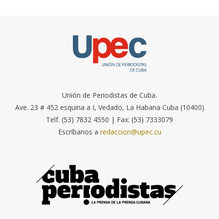
Unión de Periodistas de Cuba.
Ave. 23 # 452 esquina a I, Vedado, La Habana Cuba (10400)
Telf. (53) 7832 4550 | Fax: (53) 7333079
Escríbanos a
redaccion@upec.cu