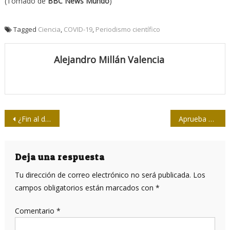
(Tomado de
BBC News Mundo
)
Tagged
Ciencia
,
COVID-19
,
Periodismo científico
Alejandro Millán Valencia
Navegación
¿Fin al dominio de la OEA sobre América Latina?
Aprueba Vietnam uso de vacuna cubana Abdala
de
entradas
Deja una respuesta
Tu dirección de correo electrónico no será publicada.
Los
campos obligatorios están marcados con
*
Comentario
*