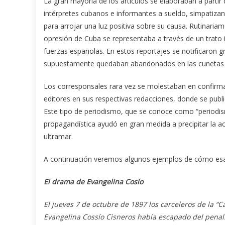
La gran mayoría de los artículos se elaboraban a parti
intérpretes cubanos e informantes a sueldo, simpatizan
para arrojar una luz positiva sobre su causa. Rutinari
opresión de Cuba se representaba a través de un trato i
fuerzas españolas. En estos reportajes se notificaron 
supuestamente quedaban abandonados en las cunetas d
Los corresponsales rara vez se molestaban en confirma
editores en sus respectivas redacciones, donde se publ
Este tipo de periodismo, que se conoce como “periodismo
propagandística ayudó en gran medida a precipitar la a
ultramar.
A continuación veremos algunos ejemplos de cómo esa g
El drama de Evangelina Cosío
El jueves 7 de octubre de 1897 los carceleros de la 
Evangelina Cossío Cisneros había escapado del penal. 