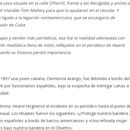
 casa situada en la calle O’Farrill, frente a las Recogidas y animó a
 irlandés Tom Mallory para que lo ayudaran en el rescate. Y
 ligado a la legación norteamericana, que se encargaría de
alir de Cuba.
tajes y vender más periódicos, esa fue la realidad aderezada con
ón mediática llena de mitos reflejados en el periódico de Hearts
ando su historia perdió importancia.
en 1897 una joven cubana, Clemencia Arango, fue detenida a bordo del
k por funcionarios españoles, bajo la sospecha de entregar cartas a
udad.
trona. Hearst tergiversó el incidente en su periódico hasta el punto d
exual. Los titulares fueron los siguientes: «¿Protege nuestra bandera 
rios españoles a bordo de barcos americanos» y «Una refinada mujer
 bajo nuestra bandera en el Olivette».