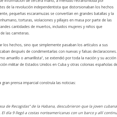
r de información de tercera mano, a menudo retransmitida por
tes de la revolución independentista que distorsionaban los hechos
amente, pequeñas escaramuzas se convertían en grandes batallas y la
nhumano, torturas, violaciones y pillajes en masa por parte de las
grandes cantidades de muertos, incluidos mujeres y niños que
e las carreteras.
r los hechos, sino que simplemente pasaban los artículos a sus
icaban después de condimentarlas con nuevas y falsas declaraciones.
 amarillo o amarillista”, se extendió por toda la nación y su acción
cción militar de Estados Unidos en Cuba y otras colonias españolas d
ran prensa imparcial construía las noticias:
“Casa de Recogidas” de la Habana, descubrieron que la joven cubana
El día 9 llegó a costas norteamericanas con un barco y allí contin