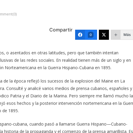
mment(0)
Compartir
Más
0
s, o asentados en otras latitudes, pero que también intentan
lusivas de las redes sociales. En realidad tienen más de un siglo y en
ión Norteamericana en la Guerra Hispano-Cubana en 1895.
de la época reflejó los sucesos de la explosion del Maine en La
rra. Consulté y analicé varios medios de prensa cubanos, españoles y
dico Patria y el Diario de la Marina. Pero siempre me llamó mucho la
ejó esos hechos y la posterior intervención nortemericana en la Guer
o de 1895.
 hispano-cubana, cuando pasó a llamarse Guerra Hispano—Cubano-
a historia de la propaganda y el comienzo de la prensa amarillista. Es