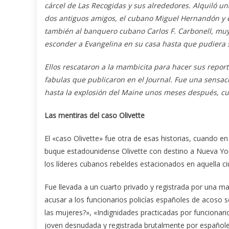
cárcel de Las Recogidas y sus alrededores. Alquiló una
dos antiguos amigos, el cubano Miguel Hernandón y el
también al banquero cubano Carlos F. Carbonell, muy
esconder a Evangelina en su casa hasta que pudiera s
Ellos rescataron a la mambicita para hacer sus repor
fabulas que publicaron en el Journal. Fue una sensaci
hasta la explosión del Maine unos meses después, cu
Las mentiras del caso Olivette
El «caso Olivette» fue otra de esas historias, cuando 
buque estadounidense Olivette con destino a Nueva Yor
los líderes cubanos rebeldes estacionados en aquella ci
Fue llevada a un cuarto privado y registrada por una ma
acusar a los funcionarios policías españoles de acoso s
las mujeres?», «Indignidades practicadas por funciona
joven desnudada y registrada brutalmente por españoles