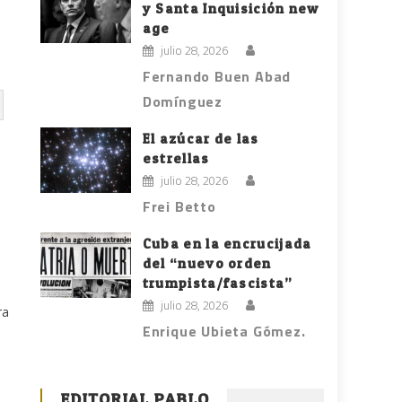
y Santa Inquisición new
age
julio 28, 2026
Fernando Buen Abad
Domínguez
El azúcar de las
estrellas
julio 28, 2026
Frei Betto
Cuba en la encrucijada
del “nuevo orden
trumpista/fascista”
julio 28, 2026
ra
Enrique Ubieta Gómez.
EDITORIAL PABLO