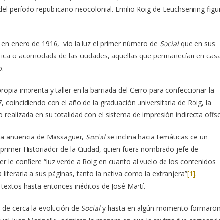
del período republicano neocolonial. Emilio Roig de Leuchsenring figu
o en enero de 1916, vio la luz el primer número de
Social
que en sus
 rica o acomodada de las ciudades, aquellas que permanecían en casa
o.
ropia imprenta y taller en la barriada del Cerro para confeccionar la
, coincidiendo con el año de la graduación universitaria de Roig, la
o realizada en su totalidad con el sistema de impresión indirecta offse
n la anuencia de Massaguer,
Social
se inclina hacia temáticas de un
o primer Historiador de la Ciudad, quien fuera nombrado jefe de
 le confiere “luz verde a Roig en cuanto al vuelo de los contenidos
 literaria a sus páginas, tanto la nativa como la extranjera”
[1]
.
 textos hasta entonces inéditos de José Martí.
n de cerca la evolución de
Social
y hasta en algún momento formaro