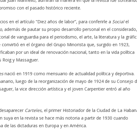
tual Juan Marinello, admiran la manera en que la revista fue sorteand
promiso con el pasado histórico reciente.
cios en el artículo “Diez años de labor”, para conferirle a
Social
el
o
, además de pautar su propio desarrollo personal en el considerado
al de vanguardia para el periodismo, el arte, la literatura y la gráfi
 convirtió en el órgano del Grupo Minorista que, surgido en 1923,
ficaban por un ideal de renovación nacional, tanto en la vida política
os Roig y Massaguer.
es
nació en 1919 como mensuario de actualidad política y deportiva.
semanario, luego de la reorganización de mayo de 1924 de su Consejo 
guer, la vice dirección artística y el joven Carpentier entró al año
 desaparecer
Carteles
, el primer Historiador de la Ciudad de La Haban
n suya en la revista se hace más notoria a partir de 1930 cuando
 de las dictaduras en Europa y en América.