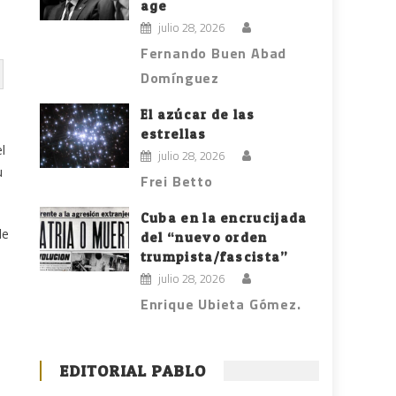
age
julio 28, 2026
Fernando Buen Abad
Domínguez
El azúcar de las
estrellas
l
julio 28, 2026
u
Frei Betto
Cuba en la encrucijada
de
del “nuevo orden
trumpista/fascista”
julio 28, 2026
Enrique Ubieta Gómez.
EDITORIAL PABLO