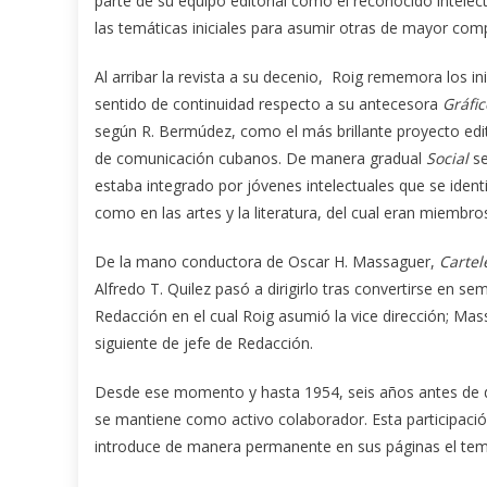
parte de su equipo editorial como el reconocido intelec
las temáticas iniciales para asumir otras de mayor com
Al arribar la revista a su decenio, Roig rememora los ini
sentido de continuidad respecto a su antecesora
Gráfic
según R. Bermúdez, como el más brillante proyecto editori
de comunicación cubanos. De manera gradual
Social
se
estaba integrado por jóvenes intelectuales que se identi
como en las artes y la literatura, del cual eran miembr
De la mano conductora de Oscar H. Massaguer,
Cartel
Alfredo T. Quilez pasó a dirigirlo tras convertirse en 
Redacción en el cual Roig asumió la vice dirección; Massa
siguiente de jefe de Redacción.
Desde ese momento y hasta 1954, seis años antes de
se mantiene como activo colaborador. Esta participació
introduce de manera permanente en sus páginas el tema