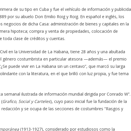
primera de su tipo en Cuba y fue el vehículo de información y publicid
89 por su abuelo Don Emilio Roig y Roig. En español e inglés, los
os negocios de dicha Casa: administración de bienes y capitales en la
primera hipoteca; compra y venta de propiedades, colocación de
e toda clase de créditos y cuentas.
vil en la Universidad de La Habana, tiene 28 años y una abultada
 el género costumbrista en particular atesora —además— el premio
“¿Se puede vivir en La Habana sin un centavo”, que marcó su larga
ndante con la literatura, en el que brilló con luz propia, y fue tema
ta semanal ilustrada de información mundial dirigida por Conrado W”.
 (
Grafico, Social y Carteles
), cuyo paso inicial fue la fundación de la
de redacción y se ocupa de las secciones de costumbres “Rasgos y
mporánea
(1913-1927), considerado por estudiosos como la