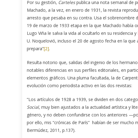
Por su gestión,
Carteles
publica una nota semanal de pr
Machado, a la vez, en enero de 1931, la revista reprodu
arresto que pesaba en su contra. Usa el sobrenombre d
19 de marzo de 1933 etapa en la que Machado había orde
Lugo Viña le salva la vida al ocultarlo en su residencia 
U. Noquelovió, incluso el 20 de agosto fecha en la que
prepara”
[2]
.
Resulta notorio que, salidas del ingenio de los herma
notables diferencias en sus perfiles editoriales, en par
elementos gráficos. Una pluma facultada, la de Carpentie
evolución como periodista activo en las dos revistas:
“Los artículos de 1928 a 1939, se dividen en dos categorí
Social
, muy bien ajustados a la actualidad artística y li
género, y no deben confundirse con los anteriores —p
por ello, mis “crónicas de París” habían de ser mucho má
Bermúdez, 2011, p.137).