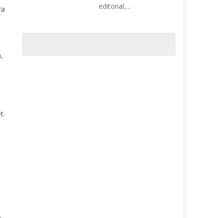
editorial,...
ra
,
t.
n