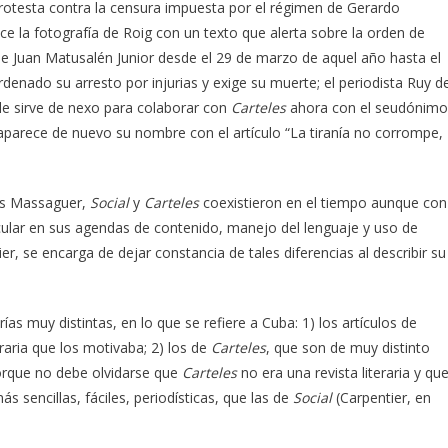
otesta contra la censura impuesta por el régimen de Gerardo
ce la fotografía de Roig con un texto que alerta sobre la orden de
e Juan Matusalén Junior desde el 29 de marzo de aquel año hasta el
nado su arresto por injurias y exige su muerte; el periodista Ruy d
y le sirve de nexo para colaborar con
Carteles
ahora con el seudónimo
 aparece de nuevo su nombre con el artículo “La tiranía no corrompe,
nos Massaguer,
Social
y
Carteles
coexistieron en el tiempo aunque con
ticular en sus agendas de contenido, manejo del lenguaje y uso de
r, se encarga de dejar constancia de tales diferencias al describir su
as muy distintas, en lo que se refiere a Cuba: 1) los artículos de
teraria que los motivaba; 2) los de
Carteles
, que son de muy distinto
orque no debe olvidarse que
Carteles
no era una revista literaria y que
s sencillas, fáciles, periodísticas, que las de
Social
(Carpentier, en