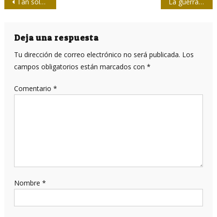
Navegación
Tan sólo treinta, ¡pero qué años!
La guerra también tuvo nombres de mujer
de
entradas
Deja una respuesta
Tu dirección de correo electrónico no será publicada.
Los
campos obligatorios están marcados con
*
Comentario
*
Nombre
*