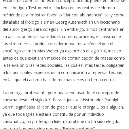
El carisma como tal no es un concepto actual, puede encontrarse
en el Antiguo Testamento e incluso en los textos de Homero
refiriéndose a “mostrar favor” o “dar con abundancia”, tal y como
detallaba el filólogo alemán Georg Autenrieth en un diccionario
del autor griego para colegios. Sin embargo, si nos centramos en
su aplicación en las sociedades contemporáneas, el carisma de
los streamers se podría considerar una mutación del que el
sociólogo alemán Max Weber ya exploró en el siglo XIX, incluso
antes de que existieran medios de comunicación de masas como
la televisión o las redes sociales, las cuales, más tarde, obligarían
a los principales expertos de la comunicación a repensar teorías
en las que el carisma ha sido muchas veces un tema central.
La teología protestante germana viene usando el concepto de
carisma desde el siglo XIX. Para el jurista e historiador Rudolph
Sohm, significaba el “don de gracia” que le otorga Dios a alguien,
ya que toda Iglesia estaría constituida por un individuo
carismático, un profeta, un líder natural que no ha sido elegido
por otro humano, sino por una “llamada exterior”.