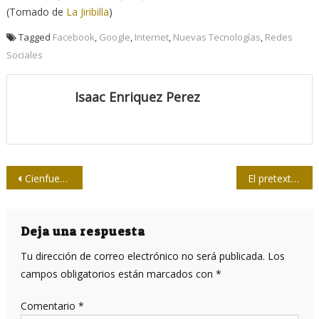
(Tomado de
La Jiribilla
)
Tagged
Facebook
,
Google
,
Internet
,
Nuevas Tecnologías
,
Redes
Sociales
Isaac Enriquez Perez
Navegación
Cienfuegos: Premios por la Obra de la Vida y del año 2020
El pretexto sónico: Entre la CIA y Marco Rubio (I Parte)
de
entradas
Deja una respuesta
Tu dirección de correo electrónico no será publicada.
Los
campos obligatorios están marcados con
*
Comentario
*