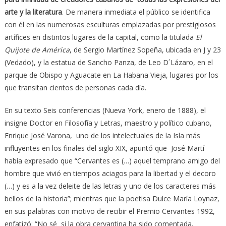
arte y la literatura
. De manera inmediata el público se identifica
con él en las numerosas esculturas emplazadas por prestigiosos
artífices en distintos lugares de la capital, como la titulada
El
Quijote de América
, de Sergio Martínez Sopeña, ubicada en J y 23
(Vedado), y la estatua de Sancho Panza, de Leo D´Lázaro, en el
parque de Obispo y Aguacate en La Habana Vieja, lugares por los
que transitan cientos de personas cada día.
En su texto Seis conferencias (Nueva York, enero de 1888), el
insigne Doctor en Filosofía y Letras, maestro y político cubano,
Enrique José Varona, uno de los intelectuales de la Isla más
influyentes en los finales del siglo XIX, apuntó que José Martí
había expresado que “Cervantes es (…) aquel temprano amigo del
hombre que vivió en tiempos aciagos para la libertad y el decoro
(…) y es a la vez deleite de las letras y uno de los caracteres más
bellos de la historia”; mientras que la poetisa Dulce María Loynaz,
en sus palabras con motivo de recibir el Premio Cervantes 1992,
enfatizó: “No sé si la obra cervantina ha sido comentada,