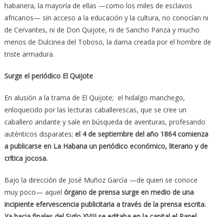
habanera, la mayoría de ellas —como los miles de esclavos
africanos— sin acceso a la educación y la cultura, no conocían ni
de Cervantes, ni de Don Quijote, ni de Sancho Panza y mucho
menos de Dulcinea del Toboso, la dama creada por el hombre de
triste armadura.
Surge el periódico El Quijote
En alusión a la trama de El Quijote; el hidalgo manchego,
enloquecido por las lecturas caballerescas, que se cree un
caballero andante y sale en búsqueda de aventuras, profesando
auténticos disparates;
el 4 de septiembre del año 1864 comienza
a publicarse en La Habana un periódico económico, literario y de
crítica jocosa.
Bajo la dirección de José Muñoz García —de quien se conoce
muy poco— aquel
órgano de prensa surge en medio de una
incipiente efervescencia publicitaria a través de la prensa escrita.
Ya hacia finales del Siglo XVIII se editaba en la capital el Papel