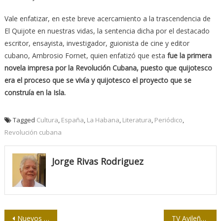
Vale enfatizar, en este breve acercamiento a la trascendencia de
El Quijote en nuestras vidas, la sentencia dicha por el destacado
escritor, ensayista, investigador, guionista de cine y editor
cubano, Ambrosio Fornet, quien enfatizó que esta
fue la primera
novela impresa por la Revolución Cubana, puesto que quijotesco
era el proceso que se vivía y quijotesco el proyecto que se
construía en la Isla.
Tagged
Cultura
,
España
,
La Habana
,
Literatura
,
Periódico
,
Revolución cubana
Jorge Rivas Rodriguez
Navegación
Nuevos voluntarios se incorporan a ensayo clínico de Soberana 01
TV Avileña: imagen y voz