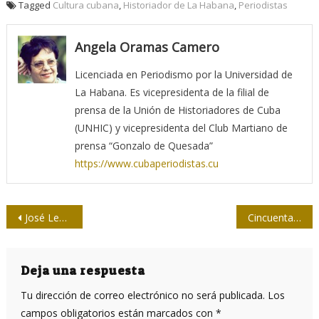
Tagged
Cultura cubana
,
Historiador de La Habana
,
Periodistas
Angela Oramas Camero
Licenciada en Periodismo por la Universidad de
La Habana. Es vicepresidenta de la filial de
prensa de la Unión de Historiadores de Cuba
(UNHIC) y vicepresidenta del Club Martiano de
prensa “Gonzalo de Quesada”
https://www.cubaperiodistas.cu
Navegación
José Lezama Lima y su impronta en principales medios de prensa
Cincuenta años de un joven mambí
de
entradas
Deja una respuesta
Tu dirección de correo electrónico no será publicada.
Los
campos obligatorios están marcados con
*