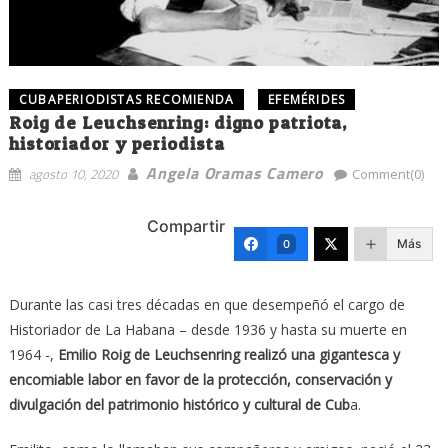
CUBAPERIODISTAS RECOMIENDA
EFEMÉRIDES
Roig de Leuchsenring: digno patriota,
historiador y periodista
Angela Oramas Camero
agosto 10, 2020
Comment(0)
Compartir
Más
0
Durante las casi tres décadas en que desempeñó el cargo de
Historiador de La Habana – desde 1936 y hasta su muerte en
1964 -,
Emilio Roig de Leuchsenring realizó una gigantesca y
encomiable labor en favor de la protección, conservación y
divulgación del patrimonio histórico y cultural de Cub
a.