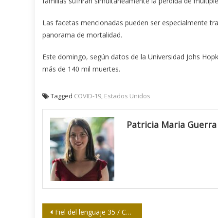
familias sufrirán simultáneamente la pérdida de múltip
Las facetas mencionadas pueden ser especialmente trau
panorama de mortalidad.
Este domingo, según datos de la Universidad Johs Hopki
más de 140 mil muertes.
Tagged
COVID-19
,
Estados Unidos
Patricia Maria Guerra
Navegación
Fiel del lenguaje 35 / Compartir con los demás lo acertado