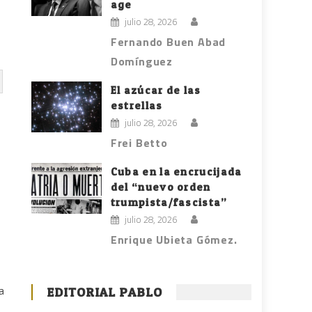
age
julio 28, 2026
Fernando Buen Abad
Domínguez
El azúcar de las
estrellas
julio 28, 2026
Frei Betto
Cuba en la encrucijada
del “nuevo orden
trumpista/fascista”
julio 28, 2026
Enrique Ubieta Gómez.
a
EDITORIAL PABLO