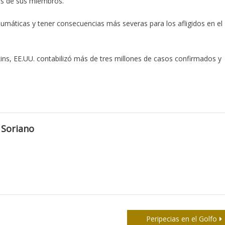
les de sus miembros.
máticas y tener consecuencias más severas para los afligidos en el
ns, EE.UU. contabilizó más de tres millones de casos confirmados y
 Soriano
Peripecias en el Golfo