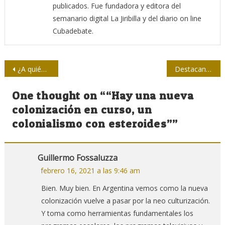
publicados. Fue fundadora y editora del
semanario digital La Jiribilla y del diario on line
Cubadebate.
Navegación
¿A quiénes debe Cuba complacer?
Destacan papel de los medios de comunicación en el enfrentamiento a la COVID-19
de
One thought on “
“Hay una nueva
entradas
colonización en curso, un
colonialismo con esteroides”
”
Guillermo Fossaluzza
febrero 16, 2021 a las 9:46 am
Bien. Muy bien. En Argentina vemos como la nueva
colonización vuelve a pasar por la neo culturización.
Y toma como herramientas fundamentales los