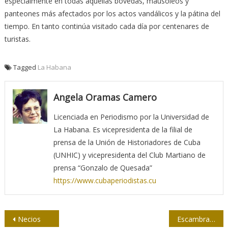
especialmente en todas aquellas bóvedas, mausoleos y
panteones más afectados por los actos vandálicos y la pátina del
tiempo. En tanto continúa visitado cada día por centenares de
turistas.
Tagged
La Habana
Angela Oramas Camero
Licenciada en Periodismo por la Universidad de
La Habana. Es vicepresidenta de la filial de
prensa de la Unión de Historiadores de Cuba
(UNHIC) y vicepresidenta del Club Martiano de
prensa “Gonzalo de Quesada”
https://www.cubaperiodistas.cu
Navegación
Necios
Escambray vuelve a las aulas