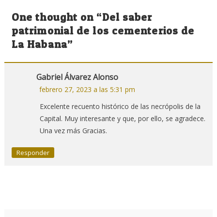
de
One thought on “
Del saber
entradas
patrimonial de los cementerios de
La Habana
”
Gabriel Álvarez Alonso
febrero 27, 2023 a las 5:31 pm
Excelente recuento histórico de las necrópolis de la
Capital. Muy interesante y que, por ello, se agradece.
Una vez más Gracias.
Responder