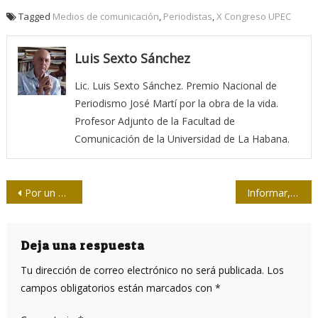
Tagged
Medios de comunicación
,
Periodistas
,
X Congreso UPEC
Luis Sexto Sánchez
Lic. Luis Sexto Sánchez. Premio Nacional de
Periodismo José Martí por la obra de la vida.
Profesor Adjunto de la Facultad de
Comunicación de la Universidad de La Habana.
Navegación
Por un periodismo cultural crítico y comprometido
Informar, un cometido social de las fuentes
de
entradas
Deja una respuesta
Tu dirección de correo electrónico no será publicada.
Los
campos obligatorios están marcados con
*