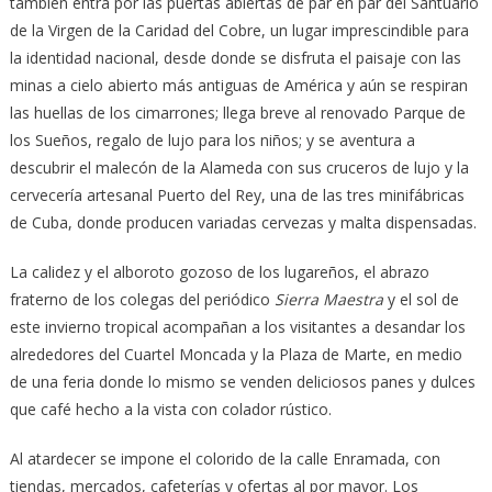
también entra por las puertas abiertas de par en par del Santuario
de la Virgen de la Caridad del Cobre, un lugar imprescindible para
la identidad nacional, desde donde se disfruta el paisaje con las
minas a cielo abierto más antiguas de América y aún se respiran
las huellas de los cimarrones; llega breve al renovado Parque de
los Sueños, regalo de lujo para los niños; y se aventura a
descubrir el malecón de la Alameda con sus cruceros de lujo y la
cervecería artesanal Puerto del Rey, una de las tres minifábricas
de Cuba, donde producen variadas cervezas y malta dispensadas.
La calidez y el alboroto gozoso de los lugareños, el abrazo
fraterno de los colegas del periódico
Sierra Maestra
y el sol de
este invierno tropical acompañan a los visitantes a desandar los
alrededores del Cuartel Moncada y la Plaza de Marte, en medio
de una feria donde lo mismo se venden deliciosos panes y dulces
que café hecho a la vista con colador rústico.
Al atardecer se impone el colorido de la calle Enramada, con
tiendas, mercados, cafeterías y ofertas al por mayor. Los