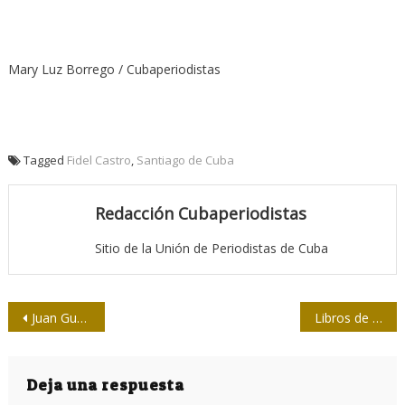
Mary Luz Borrego / Cubaperiodistas
Tagged
Fidel Castro
,
Santiago de Cuba
Redacción Cubaperiodistas
Sitio de la Unión de Periodistas de Cuba
Navegación
Juan Gualberto Gómez, periodista y soldado
Libros de la Editorial Pablo en jornada de la Prensa Cubana
de
entradas
Deja una respuesta