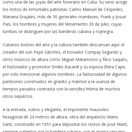
como una de las joyas del arte funerario en Cuba. Su seno acoge
los restos de inmortales patriotas: Carlos Manuel de Céspedes,
Mariana Grajales, más de 30 generales mambises, Frank y Josué
País, los hombres y mujeres del Movimiento 26 de Julio, cuyas
tumbas se distinguen por las banderas cubana y rojinegra.
Cubanos ilustres del arte y la cultura también descansan aquí: el
creador del son Pepe Sánchez, el trovador Compay Segundo y
otros músicos de altura como Miguel Matamoros y Ñico Saquito,
el historiador y promotor Emilio Bacardí y su esposa Elvira Cape,
por solo mencionar algunos nombres. La fastuosidad de algunos
panteones construidos en granito y mármol a la usanza de
tiempos pasados contrasta con la sencillez íntima de muchos
otros sepulcros.
A la entrada, sobrio y elegante, el imponente mausoleo
hexagonal de 24 metros de altura, obra del arquitecto Mario
Santi, construido en 1951 para depositar los restos de José Martí,
siempre cubiertos por la bandera cubana, con el aroma cercano