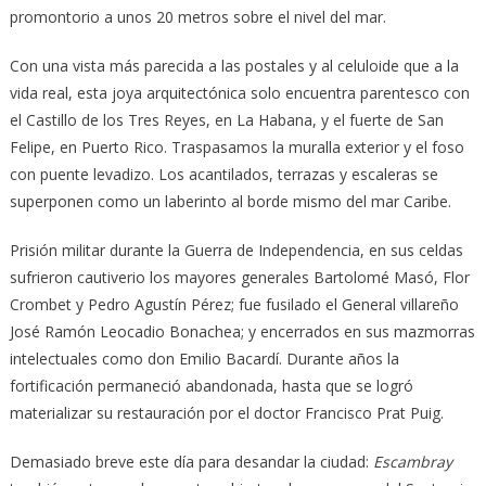
promontorio a unos 20 metros sobre el nivel del mar.
Con una vista más parecida a las postales y al celuloide que a la
vida real, esta joya arquitectónica solo encuentra parentesco con
el Castillo de los Tres Reyes, en La Habana, y el fuerte de San
Felipe, en Puerto Rico. Traspasamos la muralla exterior y el foso
con puente levadizo. Los acantilados, terrazas y escaleras se
superponen como un laberinto al borde mismo del mar Caribe.
Prisión militar durante la Guerra de Independencia, en sus celdas
sufrieron cautiverio los mayores generales Bartolomé Masó, Flor
Crombet y Pedro Agustín Pérez; fue fusilado el General villareño
José Ramón Leocadio Bonachea; y encerrados en sus mazmorras
intelectuales como don Emilio Bacardí. Durante años la
fortificación permaneció abandonada, hasta que se logró
materializar su restauración por el doctor Francisco Prat Puig.
Demasiado breve este día para desandar la ciudad:
Escambray