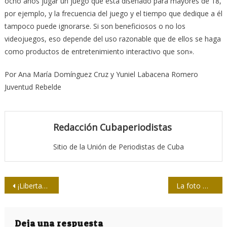
ocho años jugar un juego que está diseñado para mayores de 18,
por ejemplo, y la frecuencia del juego y el tiempo que dedique a él
tampoco puede ignorarse. Si son beneficiosos o no los
videojuegos, eso depende del uso razonable que de ellos se haga
como productos de entretenimiento interactivo que son».
Por Ana María Domínguez Cruz y Yuniel Labacena Romero
Juventud Rebelde
Redacción Cubaperiodistas
Sitio de la Unión de Periodistas de Cuba
Navegación
¡Libertad para Julian Assange!
La foto más vista
de
entradas
Deja una respuesta