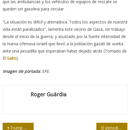
que las ambulancias y los vehículos de equipos de rescate se
queden sin gasolina para circular.
“La situación es difícil y aterradora. Todos los aspectos de nuestra
vida están paralizados”, lamenta este vecino de Gaza, sin trabajo
desde el inicio de la guerra, y asustado por la fuerte intensidad de
la nueva ofensiva israelí que llevó a la población gazatí de vuelta
ante una pesadilla que esperaban haber dejado atrás (Tomado de
El Salto
).
Imagen de portada:
EFE.
Roger Guàrdia
Navegación
Trump anuncia aranceles del 25 % a todos los vehículos no fabricados en EE.UU.
El periodismo y la unión de generaciones