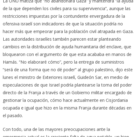
La ONU matiza que “no abandonará Gaza” y mantendrá “la ayuda
de la que dependen los civiles para su supervivencia”, aunque las
restricciones impuestas por la contundente envergadura de la
ofensiva israelí son indicadores de que la situación podría no
hacer más que empeorar para la población civil atrapada en Gaza.
Las autoridades israelíes también parecen estar planteando
cambios en la distribución de ayuda humanitaria del enclave, que
bloquearon con el argumento de que esta acababa en manos de
Hamás. “No elaboraré cómo”, pero la entrega de suministros
“será de una forma que no dé poder” al grupo palestino, dijo este
lunes el ministro de Exteriores israelí, Guideón Sar, en medio de
especulaciones de que Israel podría plantearse la toma del poder
directo de la Franja a través de un Gobierno militar encargado de
gestionar la ocupación, cómo hace actualmente en Cisjordania
ocupada e igual que hizo en la misma Franja durante décadas en
el pasado.
Con todo, una de las mayores preocupaciones ante la
emergencia actual es la creciente falta de agua potable, un bien