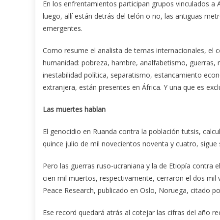
En los enfrentamientos participan grupos vinculados a A
luego, allí están detrás del telón o no, las antiguas met
emergentes.
Como resume el analista de temas internacionales, el c
humanidad: pobreza, hambre, analfabetismo, guerras, mil
inestabilidad política, separatismo, estancamiento econ
extranjera, están presentes en África. Y una que es exclus
Las muertes hablan
El genocidio en Ruanda contra la población tutsis, calcu
quince julio de mil novecientos noventa y cuatro, sigu
Pero las guerras ruso-ucraniana y la de Etiopía contra 
cien mil muertos, respectivamente, cerraron el dos mil v
Peace Research, publicado en Oslo, Noruega, citado po
Ese record quedará atrás al cotejar las cifras del año re