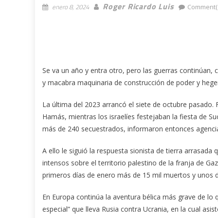
Roger Ricardo Luis
enero 8, 2024
Comment(
Se va un año y entra otro, pero las guerras continúan, 
y macabra maquinaria de construcción de poder y heg
La última del 2023 arrancó el siete de octubre pasado. F
Hamás, mientras los israelíes festejaban la fiesta de S
más de 240 secuestrados, informaron entonces agencia
A ello le siguió la respuesta sionista de tierra arras
intensos sobre el territorio palestino de la franja de G
primeros días de enero más de 15 mil muertos y unos d
En Europa continúa la aventura bélica más grave de lo q
especial” que lleva Rusia contra Ucrania, en la cual a