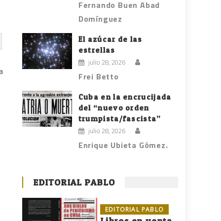
Fernando Buen Abad
Domínguez
El azúcar de las
estrellas
julio 28, 2026
a
Frei Betto
Cuba en la encrucijada
a
del “nuevo orden
trumpista/fascista”
julio 28, 2026
Enrique Ubieta Gómez.
EDITORIAL PABLO
EDITORIAL PABLO
Libros en venta