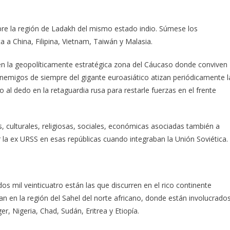
obre la región de Ladakh del mismo estado indio. Súmese los
a a China, Filipina, Vietnam, Taiwán y Malasia.
 en la geopolíticamente estratégica zona del Cáucaso donde conviven
nemigos de siempre del gigante euroasiático atizan periódicamente l
o al dedo en la retaguardia rusa para restarle fuerzas en el frente
cas, culturales, religiosas, sociales, económicas asociadas también a
la ex URSS en esas repúblicas cuando integraban la Unión Soviética.
os mil veinticuatro están las que discurren en el rico continente
bran en la región del Sahel del norte africano, donde están involucrado
er, Nigeria, Chad, Sudán, Eritrea y Etiopía.