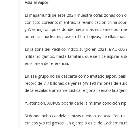
Asia al vapor
El mapamundi de este 2024 muestra otras zonas con olor
conflicto coreano; mientras, la reivindicación china so
y Washington, pues donde hay armas nucleares por medio
potencias nucleares poseen 19 mil ojivas, de ellas más 
En la zona del Pacífico-Índico surgió en 2021 la AUKUS (
militar (digamos, hasta familiar), que se dice aspirar a d
en el área de referencia.
En ese grupo no se descarta como invitado Japón, paí
récord de 7,7 billones de yenes (49.190 millones de eu
de la escalada armamentística regional, señaló la agenc
Y, atención, AUKUS podría darle la misma condición nip
Si donde hubo candela cenizas quedan, en Asia Central n
étnicos y/o religiosos. Un ejemplo es el de Cachemira ref