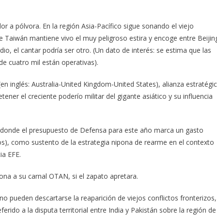
 a pólvora. En la región Asia-Pacífico sigue sonando el viejo
bre Taiwán mantiene vivo el muy peligroso estira y encoge entre Beijin
, el cantar podría ser otro. (Un dato de interés: se estima que las
de cuatro mil están operativas).
en inglés: Australia-United Kingdom-United States), alianza estratégi
etener el creciente poderío militar del gigante asiático y su influencia
s donde el presupuesto de Defensa para este año marca un gasto
ros), como sustento de la estrategia nipona de rearme en el contexto
ia EFE.
ona a su carnal OTAN, si el zapato apretara.
o pueden descartarse la reaparición de viejos conflictos fronterizos,
erido a la disputa territorial entre India y Pakistán sobre la región de