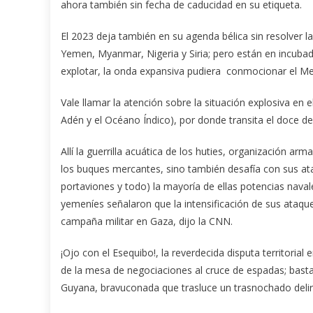
ahora también sin fecha de caducidad en su etiqueta.
El 2023 deja también en su agenda bélica sin resolver l
Yemen, Myanmar, Nigeria y Siria; pero están en incubad
explotar, la onda expansiva pudiera conmocionar el Med
Vale llamar la atención sobre la situación explosiva en 
Adén y el Océano Índico), por donde transita el doce de
Allí la guerrilla acuática de los huties, organización a
los buques mercantes, sino también desafía con sus a
portaviones y todo) la mayoría de ellas potencias naval
yemeníes señalaron que la intensificación de sus ataqu
campaña militar en Gaza, dijo la CNN.
¡Ojo con el Esequibo!, la reverdecida disputa territoria
de la mesa de negociaciones al cruce de espadas; basta
Guyana, bravuconada que trasluce un trasnochado deliri