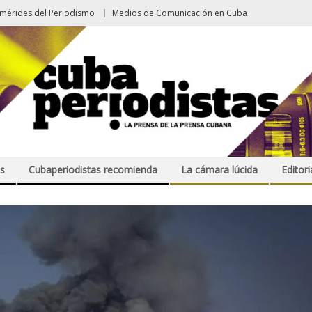
emérides del Periodismo
Medios de Comunicación en Cuba
s
Cubaperiodistas recomienda
La cámara lúcida
Editori