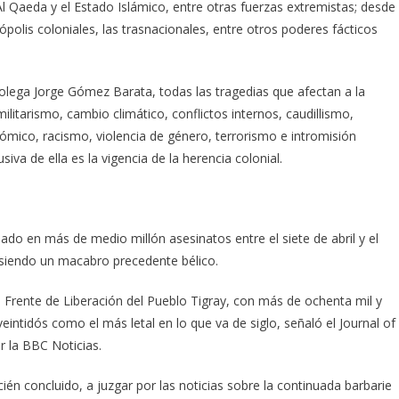
l Qaeda y el Estado Islámico, entre otras fuerzas extremistas; desde
rópolis coloniales, las trasnacionales, entre otros poderes fácticos
olega Jorge Gómez Barata, todas las tragedias que afectan a la
itarismo, cambio climático, conflictos internos, caudillismo,
ómico, racismo, violencia de género, terrorismo e intromisión
iva de ella es la vigencia de la herencia colonial.
lado en más de medio millón asesinatos entre el siete de abril y el
e siendo un macabro precedente bélico.
el Frente de Liberación del Pueblo Tigray, con más de ochenta mil y
eintidós como el más letal en lo que va de siglo, señaló el Journal of
r la BBC Noticias.
cién concluido, a juzgar por las noticias sobre la continuada barbarie