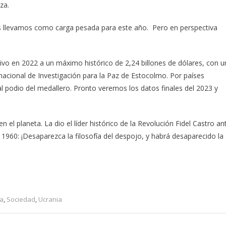
za.
os llevamos como carga pesada para este año. Pero en perspectiva
tivo en 2022 a un máximo histórico de 2,24 billones de dólares, con u
acional de Investigación para la Paz de Estocolmo. Por países
l podio del medallero. Pronto veremos los datos finales del 2023 y
n el planeta. La dio el líder histórico de la Revolución Fidel Castro an
1960: ¡Desaparezca la filosofía del despojo, y habrá desaparecido la
ia
,
Sociedad
,
Ucrania