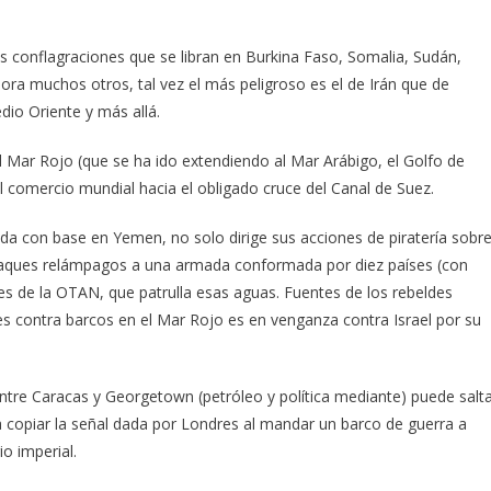
as conflagraciones que se libran en Burkina Faso, Somalia, Sudán,
ora muchos otros, tal vez el más peligroso es el de Irán que de
io Oriente y más allá.
el Mar Rojo (que se ha ido extendiendo al Mar Arábigo, el Golfo de
l comercio mundial hacia el obligado cruce del Canal de Suez.
rmada con base en Yemen, no solo dirige sus acciones de piratería sobr
taques relámpagos a una armada conformada por diez países (con
es de la OTAN, que patrulla esas aguas. Fuentes de los rebeldes
es contra barcos en el Mar Rojo es en venganza contra Israel por su
l entre Caracas y Georgetown (petróleo y política mediante) puede salt
 copiar la señal dada por Londres al mandar un barco de guerra a
o imperial.