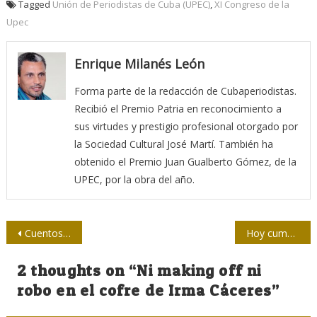
Tagged
Unión de Periodistas de Cuba (UPEC)
,
XI Congreso de la
Upec
Enrique Milanés León
Forma parte de la redacción de Cubaperiodistas.
Recibió el Premio Patria en reconocimiento a
sus virtudes y prestigio profesional otorgado por
la Sociedad Cultural José Martí. También ha
obtenido el Premio Juan Gualberto Gómez, de la
UPEC, por la obra del año.
Navegación
Cuentos para niños y niñas valientes
Hoy cumpliría 80 años Guillermo Cabrera Álvarez
de
2 thoughts on “
Ni making off ni
entradas
robo en el cofre de Irma Cáceres
”