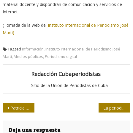
material docente y dispondrán de comunicación y servicios de
Internet.
(Tomada de la web del
Instituto Internacional de Periodismo José
Martí)
Tagged
Información
,
Instituto Internacional de Periodismo José
Martí
,
Medios públicos
,
Periodismo digital
Redacción Cubaperiodistas
Sitio de la Unión de Periodistas de Cuba
Navegación
Patricia Villegas: “TeleSur es un sello comunicacional y político”
La periodista mexicana Sara Lovera impartirá conferencia en La Habana
de
entradas
Deja una respuesta