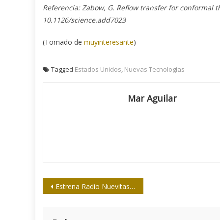
Referencia: Zabow, G. Reflow transfer for conformal t
10.1126/science.add7023
(Tomado de
muyinteresante
)
Tagged
Estados Unidos
,
Nuevas Tecnologías
Mar Aguilar
Navegación
Estrena Radio Nuevitas casa nueva
de