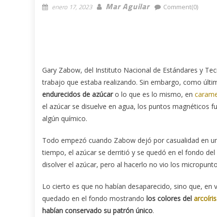
Mar Aguilar
enero 17, 2023
Comment(0)
Gary Zabow, del Instituto Nacional de Estándares y Te
trabajo que estaba realizando. Sin embargo, como últ
endurecidos de azúcar
o lo que es lo mismo, en
carame
el azúcar se disuelve en agua, los puntos magnéticos fu
algún químico.
Todo empezó cuando Zabow dejó por casualidad en un 
tiempo, el azúcar se derritió y se quedó en el fondo 
disolver el azúcar, pero al hacerlo no vio los micropun
Lo cierto es que no habían desaparecido, sino que, en v
quedado en el fondo mostrando
los colores del
arcoíris
habían conservado su patrón único
.