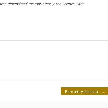
hree-dimensional microprinting. 2022. Science. DOI:
Entre arte y literatura…. Casaus