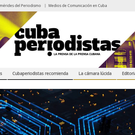
emérides del Periodismo
Medios de Comunicación en Cuba
s
Cubaperiodistas recomienda
La cámara lúcida
Editori