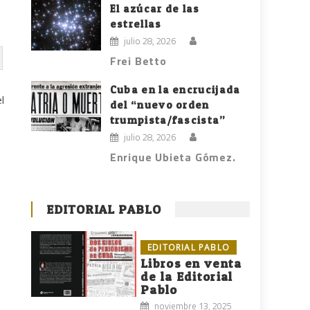
El azúcar de las
estrellas
julio 28, 2026
Frei Betto
Cuba en la encrucijada
l
del “nuevo orden
trumpista/fascista”
julio 28, 2026
Enrique Ubieta Gómez.
EDITORIAL PABLO
EDITORIAL PABLO
Libros en venta
de la Editorial
Pablo
noviembre 13, 2025