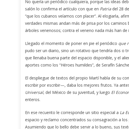
No quería un periódico cualquiera, porque las ideas de
salón lo confirma el artículo con que en
Patria
del 28 d
“que los cubanos veíamos con placer”. Al elogiarla, afir
verdades mismas andan más de prisa por los caminos bie
árboles venenosos; contra el veneno nada más han de ir
Llegado el momento de poner en pie el periódico
que r
pudo ser un diario, sino un rotativo que tendría dos o
que llenaba buena parte del espacio disponible, y el ali
aportes como los “Héroes humildes”, de Serafín Sánche
El despliegue de textos del propio Martí habla de su co
escribir por escribir—, daba los mejores frutos. Ya ant
Universal
, del México de su juventud, y luego
El Econo
enteros.
En ese recuento le corresponde un sitio especial a
La E
espacio y reclamo concentrados su consagración a los p
Asumiendo que lo bello debe servir a lo bueno, sus tex