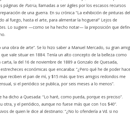
las páginas de
Patria
, llamadas a ser ágiles por los escasos recursos
preparación de una guerra. En su crónica “La exhibición de pinturas de
o al fuego, hasta el arte, para alimentar la hoguera!” Lejos de
ntes. Lo sugiere —como se ha hecho notar— la preposición que defin
no.
 una obra de arte”. Se lo hizo saber a Manuel Mercado, su gran ami
que vale situar en 1884. Tenía un alto concepto de la belleza como
ra carta, la del 16 de noviembre de 1889 a Gonzalo de Quesada,
s estrecheces económicas que encaraba: “¿Pero qué he de poder hac
s que reciben el pan de mí, y $15 más que tres amigos redondos me
nsual, si el periódico se publica, por seis meses a lo menos”.
 le ha dicho a Quesada: “Lo haré, como pueda, porque es preciso”.
 u otra, y el periódico, aunque no fuese más que con 1os $40”.
s de quien le dice al destinario: “¿No lo ofendería a Vd. si no