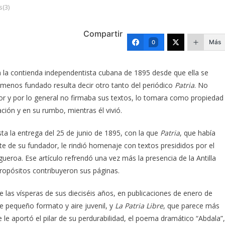
(3)
Compartir
Más
0
 la contienda independentista cubana de 1895 desde que ella se
 menos fundado resulta decir otro tanto del periódico
Patria
. No
tor y por lo general no firmaba sus textos, lo tomara como propiedad
ción y en su rumbo, mientras él vivió.
ta la entrega del 25 de junio de 1895, con la que
Patria
, que había
te de su fundador, le rindió homenaje con textos presididos por el
gueroa. Ese artículo refrendó una vez más la presencia de la Antilla
propósitos contribuyeron sus páginas.
 las vísperas de sus dieciséis años, en publicaciones de enero de
de pequeño formato y aire juvenil, y
La Patria Libre
, que parece más
e le aportó el pilar de su perdurabilidad, el poema dramático “Abdala”,