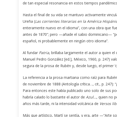
de tan especial resonancia en estos tiempos pandémic
Hasta el final de su vida se mantuvo activamente vincu
Ureña (
Las corrientes literarias en la América Hispáni
enteramente nuevo en el idioma”, con una obra que fue
antes de 1870”; pero —añade el sabio dominicano— “per
español, ni probablemente en ningún otro idioma”.
Al fundar
Patria
, brillaba largamente el autor a quien el 
Manuel Pedro González [ed.], México, 1960, p. 247) va
segura de la prosa de Rubén y, desde luego, el primer ‘
La referencia a la prosa martiana como raíz para Rubén
de noviembre de 1888 (Antología crítica…, cit., p. 247):
Para entonces este había publicado uno solo de sus p
habría calado lo bastante el autor de
Azul…
, quien no 
años más tarde, ni la intensidad volcánica de
Versos lib
Más que artístico, Martí se sentía, y era, arte —“Arte s