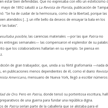
ben estar bien defendidas. Que no expresaba con ello un esteticismo 
e mayo de 1892 saludó a
La Revista de Florida
, publicación de Tamp
mó: “Se ha de cuidar de la hermosura, como de la libertad, porque las
n atendidos […]; un rifle bello da deseos de ensayar la bala en los
 las balas”.
esultaba posible
, las carencias materiales —por las que
Patria
no
 tres entregas semanales— las compensaron el esplendor de su palabr
ento que los colaboradores hallarían en su ejemplo. Se piensa en
z.
ndición de gran trabajador, que, unida a su fértil grafomanía —nada d
es, en publicaciones menos dependientes de él, como el diario
Revista
mista Americano
, mensuario de Nueva York, llegó a escribir números
dad de Oro
. Pero en
Patria
, donde tensó su portentosa escritura, hal
reparativos de una guerra para fundar una república digna.
tos de
Patria
serían parte de la caballería que se alistaba para el