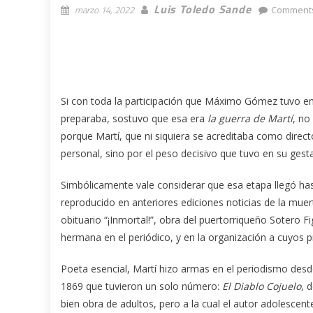
Luis Toledo Sande
marzo 14, 2022
Comments
Si con toda la participación que Máximo Gómez tuvo en
preparaba, sostuvo que esa era
la guerra de Martí
, no
porque Martí, que ni siquiera se acreditaba como direc
personal, sino por el peso decisivo que tuvo en su gesta
Simbólicamente vale considerar que esa etapa llegó has
reproducido en anteriores ediciones noticias de la muer
obituario “¡Inmortal!”, obra del puertorriqueño Sotero Fi
hermana en el periódico, y en la organización a cuyos 
Poeta esencial, Martí hizo armas en el periodismo desde
1869 que tuvieron un solo número:
El Diablo Cojuelo
, 
bien obra de adultos, pero a la cual el autor adolescent