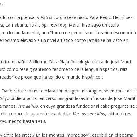
os.
lado con la prensa, y
Patria
coronó ese nexo. Para Pedro Henríquez
ca
, La Habana, 1971, pp. 167-168), Martí “hizo suyo un estilo
, en lo fundamental, una “forma de periodismo literario desconocida
iodismo elevado a un nivel artístico como jamás se ha visto en
crítico español Guillermo Díaz-Plaja (Antología crítica de José Martí,
loró cómo “ese gigantesco fenómeno de la lengua hispánica, raíz
creador’ de prosa que ha tenido el mundo hispánico”.
 Darío recuerda una declaración del gran nicaragüense en carta del 1
 “¡Si yo pudiera poner en verso las grandezas luminosas de José Martí!”
oemarios,
Ismaelillo
, en cuya grandeza fundacional cabe preguntarse 
podía conocer la aparente levedad de
Versos sencillos
, editado tres
res
, inédito hasta 1913.
oy entre las artes,/ En los montes, monte soy”, escribió en el poema