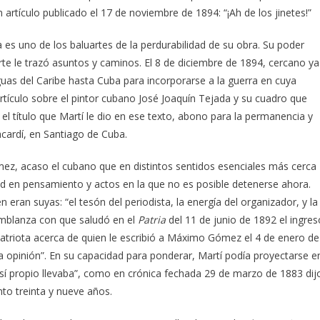
 artículo publicado el 17 de noviembre de 1894: “¡Ah de los jinetes!”
ica es uno de los baluartes de la perdurabilidad de su obra. Su poder
rte le trazó asuntos y caminos. El 8 de diciembre de 1894, cercano ya
guas del Caribe hasta Cuba para incorporarse a la guerra en cuya
rtículo sobre el pintor cubano José Joaquín Tejada y su cuadro que
s el título que Martí le dio en ese texto, abono para la permanencia y
cardí, en Santiago de Cuba.
ómez, acaso el cubano que en distintos sentidos esenciales más cerca
d en pensamiento y actos en la que no es posible detenerse ahora.
 eran suyas: “el tesón del periodista, la energía del organizador, y la
semblanza con que saludó en el
Patria
del 11 de junio de 1892 el ingres
triota acerca de quien le escribió a Máximo Gómez el 4 de enero de
a opinión”. En su capacidad para ponderar, Martí podía proyectarse e
n sí propio llevaba”, como en crónica fechada 29 de marzo de 1883 dij
to treinta y nueve años.