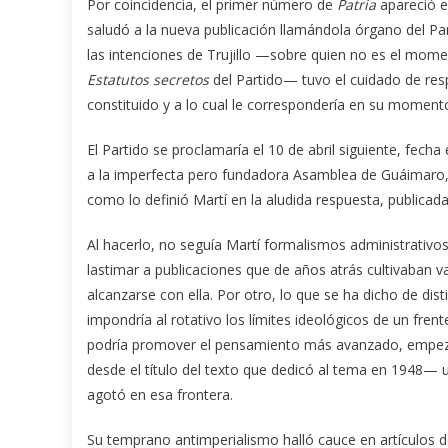
Por coincidencia, el primer número de
Patria
apareció e
saludó a la nueva publicación llamándola órgano del Pa
las intenciones de Trujillo —sobre quien no es el mom
Estatutos secretos
del Partido— tuvo el cuidado de re
constituido y a lo cual le correspondería en su moment
El Partido se proclamaría el 10 de abril siguiente, fecha
a la imperfecta pero fundadora Asamblea de Guáimaro
como lo definió Martí en la aludida respuesta, publicad
Al hacerlo, no seguía Martí formalismos administrativos
lastimar a publicaciones que de años atrás cultivaban va
alcanzarse con ella. Por otro, lo que se ha dicho de di
impondría al rotativo los límites ideológicos de un fre
podría promover el pensamiento más avanzado, empezan
desde el título del texto que dedicó al tema en 1948—
agotó en esa frontera.
Su temprano antimperialismo halló cauce en artículos 