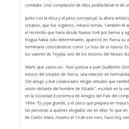
combate. Una compilación de ellos podría llevar el de un
Junto con la ética y el peso conceptual, la altura artíst
creativo, que fue orgánico, rebasó temas. También el a
el recorrido que haría desde Nueva York por tierras y a
fragua había sido determinante, apareció en
Patria
su a
terminaría conociéndose como
La lista de la lotería
. E
los valores de Tejada, uno de los tesoros del Museo Ba
Martí, que
sabía ver
, hizo justicia a Juan Gualberto G
estuvo del creador de
Patria
, una relación de hermanda
Del amigo y leal colaborador elogió virtudes que también
visión distante del hombre de Estado”, escribió en la 
en la Sociedad Económica de Amigos del País del compa
1894: “Es joya grande, y el único que prepara en masa l
las personas a quienes elogiaba: ver en ellas “lo que e
de Carlos Marx, muerto el 14 de ese mes, hace hoy cien