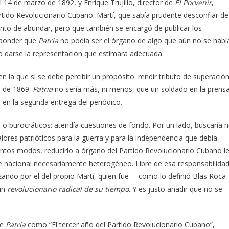
l 14 de marzo de 1892, y Enrique Trujillo, director de
El Porvenir
,
rtido Revolucionario Cubano. Martí, que sabía prudente desconfiar de
ento de abundar, pero que también se encargó de publicar los
sponder que
Patria
no podía ser el órgano de algo que aún no se habí
o darse la representación que estimara adecuada.
 en la que sí se debe percibir un propósito: rendir tributo de superació
, de 1869.
Patria
no sería más, ni menos, que un soldado en la prensa
a en la segunda entrega del periódico.
 o burocráticos: atendía cuestiones de fondo. Por un lado, buscaría 
lores patrióticos para la guerra y para la independencia que debía
stintos modos, reducirlo a órgano del Partido Revolucionario Cubano l
nte nacional necesariamente heterogéneo. Libre de esa responsabilidad
do por el del propio Martí, quien fue —como lo definió Blas Roca
 un
revolucionario radical de su tiempo
. Y es justo añadir que no se
de
Patria
como “El tercer año del Partido Revolucionario Cubano”,