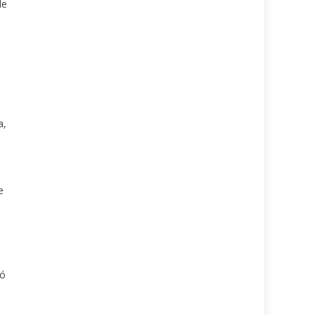
de
a
a,
e
ló