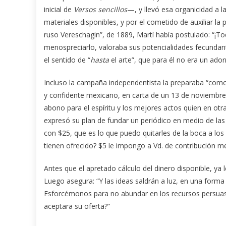
inicial de
Versos sencillos
—, y llevó esa organicidad a 
materiales disponibles, y por el cometido de auxiliar la 
ruso Vereschagin”, de 1889, Martí había postulado: “¡Tod
menospreciarlo, valoraba sus potencialidades fecunda
el sentido de “
hasta
el arte”, que para él no era un ador
Incluso la campaña independentista la preparaba “como
y confidente mexicano, en carta de un 13 de noviembre 
abono para el espíritu y los mejores actos quien en ot
expresó su plan de fundar un periódico en medio de la
con $25, que es lo que puedo quitarles de la boca a lo
tienen ofrecido? $5 le impongo a Vd. de contribución me
Antes que el apretado cálculo del dinero disponible, ya
Luego asegura: “Y las ideas saldrán a luz, en una forma
Esforcémonos para no abundar en los recursos persuasivo
aceptara su oferta?”