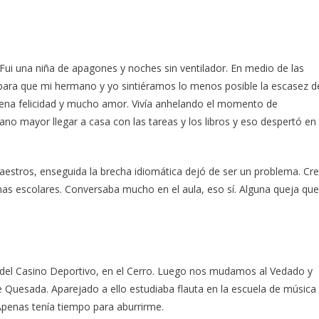
 Fui una niña de apagones y noches sin ventilador. En medio de las
 para que mi hermano y yo sintiéramos lo menos posible la escasez d
plena felicidad y mucho amor. Vivía anhelando el momento de
no mayor llegar a casa con las tareas y los libros y eso despertó en
 maestros, enseguida la brecha idiomática dejó de ser un problema. Cr
emas escolares. Conversaba mucho en el aula, eso sí. Alguna queja que
s del Casino Deportivo, en el Cerro. Luego nos mudamos al Vedado y
 Quesada. Aparejado a ello estudiaba flauta en la escuela de música
Apenas tenía tiempo para aburrirme.