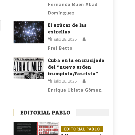
Fernando Buen Abad
Domínguez
El azúcar de las
estrellas
julio 28, 2026
Frei Betto
Cuba en la encrucijada
del “nuevo orden
trumpista/fascista”
julio 28, 2026
a
Enrique Ubieta Gómez.
EDITORIAL PABLO
EDITORIAL PABLO