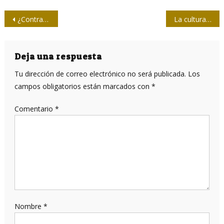
Navegación
¿Contra la cultura cubana? (II Parte y final)
La cultura en el devenir de la Revolución Cubana
de
entradas
Deja una respuesta
Tu dirección de correo electrónico no será publicada.
Los
campos obligatorios están marcados con
*
Comentario
*
Nombre
*