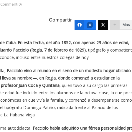
Comment(0)
Compartir
Más
0
ria de Cuba. En esta fecha, del año 1852, con apenas 23 años de edad,
duardo Facciolo (Regla, 7 de febrero de 1829),
tipógrafo y combatien
conoce, incluso entre nuestros colegas de hoy.
la,
Facciolo vino al mundo en el seno de un modesto hogar ubicado
ad lleva su nombre—, en Regla, donde comenzó a estudiar en la
l profesor Juan Coca y Quintana
, quien tuvo a su cargo las primeras
e edad fue incluido entre los alumnos de la octava clase, la que poc
económicas en que vivía la familia, y comenzó a desempeñarse como
del tipógrafo Domingo Patiño, radicada frente al Palacio de los
de La Habana Vieja.
orma autodidacta,
Facciolo había adquirido una férrea personalidad pr