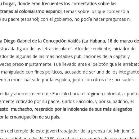
su hogar, donde eran frecuentes los comentarios sobre las
rarias al colonialismo español,
temas sobre los que comenzó a
e su padre (español) con el gobierno, no podía hacer preguntas ni
eta Diego Gabriel de la Concepción Valdés (La Habana, 18 de marzo de
stacada figura de las letras insulares. Afrodescendiente, iniciador del
rador de algunas de las más notables publicaciones de la capital y
 veces preso injustamente. Fue llevado ante el pelotón que le arrebat
 manipulado con fines políticos, acusado de ser uno de los integrant
denó a morir baleado por la espalda, junto con otros diez acusados.
ldía y aborrecimiento de Facciolo hacia el régimen colonial, al punto
mente criticado por su padre, Carlos Facciolo, y por su padrino, el
uesto muchacho, resentido por la indolencia de sus más allegados
por la emancipación de su país.
ón del temple de este joven trabajador de la prensa fue Mr. John S.
do en La Habana desde 1839, cuya familia era dueña de una panadería