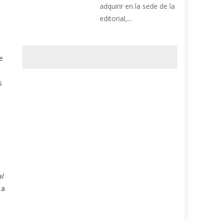
adquirir en la sede de la
editorial,...
e
s
al
 a