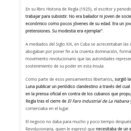
En su libro Historia de Regla (1925), el escritor y peri
trabajar para subsistir. No era bailador ni joven de soci
económico como pocos jóvenes de su edad. Era un joven
pretensiones. Su modestia era ejemplar”.
A mediados del Siglo XIX, en Cuba se acrecentaban las 
abogaban por poner fin a la cruenta dominación, formán
movimiento revolucionario que las autoridades represe
sostenimiento de su poder en esta ínsula.
Como parte de esos pensamientos libertarios
, surgió l
Luna publicar un periódico clandestino a través del cua
en la prensa oficial en contra de los cubanos que propu
Regla tras el cierre de
El Faro Industrial de La Habana
comerciaba en el lugar.
El negocio no daba para mucho y poco tiempo después de
Revolucionaria, quien le expresó que
necesitaba de un e