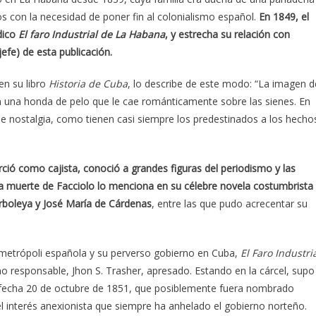
s con la necesidad de poner fin al colonialismo español.
En 1849, el
dico
El faro Industrial de La Habana
, y estrecha su relación con
jefe) de esta publicación.
n su libro
Historia de Cuba
, lo describe de este modo: “La imagen d
n una honda de pelo que le cae románticamente sobre las sienes. En
e nostalgia, como tienen casi siempre los predestinados a los hecho
ció como cajista, conoció a grandes figuras del periodismo y las
la muerte de Facciolo lo menciona en su célebre novela costumbrista
rboleya y José María de Cárdenas
, entre las que pudo acrecentar su
a metrópoli española y su perverso gobierno en Cuba,
El Faro Industri
 responsable, Jhon S. Trasher, apresado. Estando en la cárcel, supo
e fecha 20 de octubre de 1851, que posiblemente fuera nombrado
 interés anexionista que siempre ha anhelado el gobierno norteño.