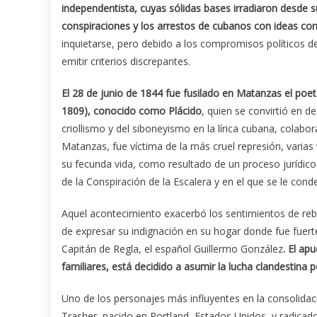
independentista, cuyas sólidas bases irradiaron desde 
conspiraciones y los arrestos de cubanos con ideas cont
inquietarse, pero debido a los compromisos políticos d
emitir criterios discrepantes.
El 28 de junio de 1844 fue fusilado en Matanzas el po
1809), conocido como Plácido
, quien se convirtió en de
criollismo y del siboneyismo en la lírica cubana, colabo
Matanzas, fue víctima de la más cruel represión, varias
su fecunda vida, como resultado de un proceso jurídico
de la Conspiración de la Escalera y en el que se le con
Aquel acontecimiento exacerbó los sentimientos de rebe
de expresar su indignación en su hogar donde fue fuerte
Capitán de Regla, el español Guillermo González
. El ap
familiares, está decidido a asumir la lucha clandestina 
Uno de los personajes más influyentes en la consolidaci
Trasher, nacido en Portland, Estados Unidos, y radica