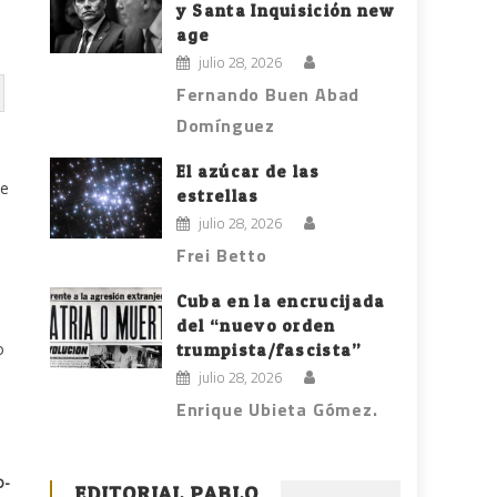
y Santa Inquisición new
age
julio 28, 2026
Fernando Buen Abad
Domínguez
El azúcar de las
te
estrellas
julio 28, 2026
Frei Betto
Cuba en la encrucijada
del “nuevo orden
o
trumpista/fascista”
julio 28, 2026
Enrique Ubieta Gómez.
o-
EDITORIAL PABLO