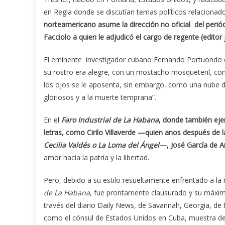
en Regla donde se discutían temas políticos relacionado
norteamericano asume la dirección no oficial del perió
Facciolo a quien le adjudicó el cargo de regente (editor 
El eminente investigador cubano Fernando Portuondo e
su rostro era alegre, con un mostacho mosqueteril, co
los ojos se le aposenta, sin embargo, como una nube d
gloriosos y a la muerte temprana”.
En el
Faro Industrial de La Habana
, donde también ejer
letras, como Cirilo Villaverde —quien anos después de 
Cecilia Valdés o La Loma del Ángel
—, José García de A
amor hacia la patria y la libertad.
Pero, debido a su estilo resueltamente enfrentado a l
de La Habana
, fue prontamente clausurado y su máximo
través del diario Daily News, de Savannah, Georgia, d
como el cónsul de Estados Unidos en Cuba, muestra del