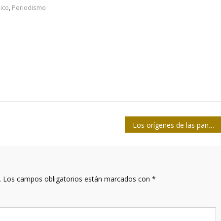
ico
,
Periodismo
Los orígenes de las pandemias están en el sistema alimentario, asegura investigación
.
Los campos obligatorios están marcados con
*