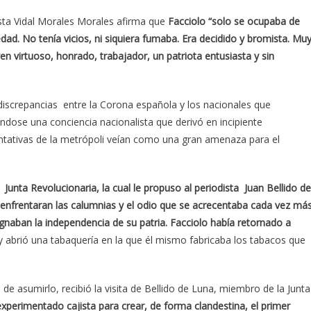
odista Vidal Morales Morales afirma que
Facciolo “solo se ocupaba de
edad. No tenía vicios, ni siquiera fumaba. Era decidido y bromista. Mu
 virtuoso, honrado, trabajador, un patriota entusiasta y sin
discrepancias entre la Corona española y los nacionales que
dose una conciencia nacionalista que derivó en incipiente
ntativas de la metrópoli veían como una gran amenaza para el
a Junta Revolucionaria, la cual le propuso al periodista Juan Bellido de
l enfrentaran las calumnias y el odio que se acrecentaba cada vez má
gnaban la independencia de su patria. Facciolo había retornado a
y abrió una tabaquería en la que él mismo fabricaba los tabacos que
 asumirlo, recibió la visita de Bellido de Luna, miembro de la Junta
xperimentado cajista para crear, de forma clandestina, el primer