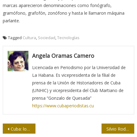
marcas aparecieron denominaciones como fonógrafo,
gramófono, grafofón, zonófono y hasta le llamaron máquina
parlante.
Tagged
Cultura
,
Sociedad
,
Tecnologías
Angela Oramas Camero
Licenciada en Periodismo por la Universidad de
La Habana. Es vicepresidenta de la filial de
prensa de la Unión de Historiadores de Cuba
(UNHIC) y vicepresidenta del Club Martiano de
prensa “Gonzalo de Quesada”
https://www.cubaperiodistas.cu
Navegación
Cuba: los próximos desafíos comunicacionales frente a la COVID-19
Silvio Rodríguez: pasajes de un hombre moral