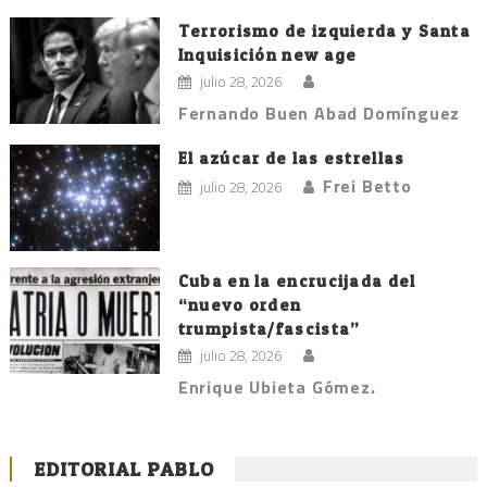
Terrorismo de izquierda y Santa
Inquisición new age
julio 28, 2026
Fernando Buen Abad Domínguez
El azúcar de las estrellas
Frei Betto
julio 28, 2026
Cuba en la encrucijada del
“nuevo orden
trumpista/fascista”
julio 28, 2026
Enrique Ubieta Gómez.
EDITORIAL PABLO