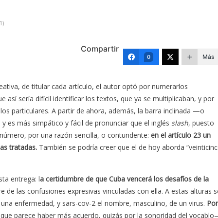
1)
Compartir
Más
0
ativa, de titular cada artículo, el autor optó por numerarlos
sí sería difícil identificar los textos, que ya se multiplicaban, y por
los particulares. A partir de ahora, además, la barra inclinada —o
 es más simpático y fácil de pronunciar que el inglés
slash
, puesto
úmero, por una razón sencilla, o contundente:
en el artículo 23 un
las tratadas.
También se podría creer que el de hoy aborda “veinticin
ta entrega: l
a certidumbre de que Cuba vencerá los desafíos de la
e de las confusiones expresivas vinculadas con ella. A estas alturas s
una enfermedad, y sars-cov-2 el nombre, masculino, de un virus.
Por
que parece haber más acuerdo, quizás por la sonoridad del vocabl