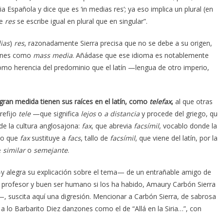
 Española y dice que es ‘in medias res’; ya eso implica un plural (en
ue
res
se escribe igual en plural que en singular”.
ias
)
res
, razonadamente Sierra precisa que no se debe a su origen,
siones como
mass media
. Añádase que ese idioma es notablemente
como herencia del predominio que el latín —lengua de otro imperio,
gran medida tienen sus raíces en el latín, como
telefax
,
al que otras
refijo
tele
—que significa
lejos
o
a distancia
y procede del griego, q
de la cultura anglosajona:
fax
, que abrevia
facsímil
, vocablo donde la
lo que
fax
sustituye a
facs
, tallo de
facsím
i
l
, que viene del latín, por la
e
similar
o
semejante
.
 —y alegra su explicación sobre el tema— de un entrañable amigo de
o profesor y buen ser humano si los ha habido, Amaury Carbón Sierra
, suscita aquí una digresión. Mencionar a Carbón Sierra, de sabrosa
 a lo Barbarito Diez danzones como el de “Allá en la Siria…”, con