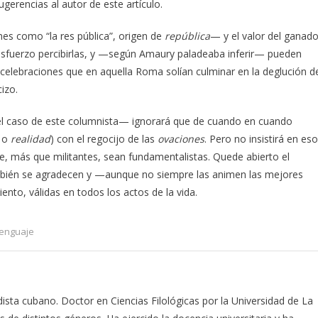
rencias al autor de este artículo.
s como “la res pública”, origen de
república
— y el valor del ganado
sfuerzo percibirlas, y —según Amaury paladeaba inferir— pueden
celebraciones que en aquella Roma solían culminar en la deglución d
izo.
 el caso de este columnista— ignorará que de cuando en cuando
, o
realidad
) con el regocijo de las
ovaciones
. Pero no insistirá en eso
ue, más que militantes, sean fundamentalistas. Quede abierto el
también se agradecen y —aunque no siempre las animen las mejores
nto, válidas en todos los actos de la vida.
 lenguaje
odista cubano. Doctor en Ciencias Filológicas por la Universidad de La