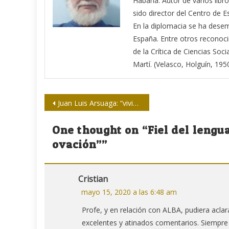
Habana. Autor de varios libro
sido director del Centro de E
En la diplomacia se ha des
España. Entre otros reconoci
de la Crítica de Ciencias Soci
Martí. (Velasco, Holguín, 1950
Navegación
Juan Luis Arsuaga: “vivir es estar permanentemente a punto de morir”
de
One thought on “
Fiel del lengu
entradas
ovación”
”
Cristian
mayo 15, 2020 a las 6:48 am
Profe, y en relación con ALBA, pudiera aclara
excelentes y atinados comentarios. Siempre 