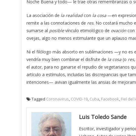
Noche Buena y todo— le trae otras remembranzas o suge
La asociación de
la realidad
con
la cosa
—en expresione
remite a las connotaciones de
res
. No costará mucho e
sumarse al
posible
vínculo etimológico de
ovación
con 
ovejas, algo no menos estimulante que un aplauso mac
Ni el filólogo más absorto en sublimaciones —y no es
vendría muy bien combinar el disfrute de
la cosa
(o
res
el autor, para no ganarse el repudio de vegetarianos q
artículo a estímulos, incluidas las discrepancias que 
intenciones— avivan igualmente las ansias de mejoramie
Tagged
Coronavirus
,
COVID-19
,
Cuba
,
Facebook
,
Fiel del
Luis Toledo Sande
Escritor, investigador y peri