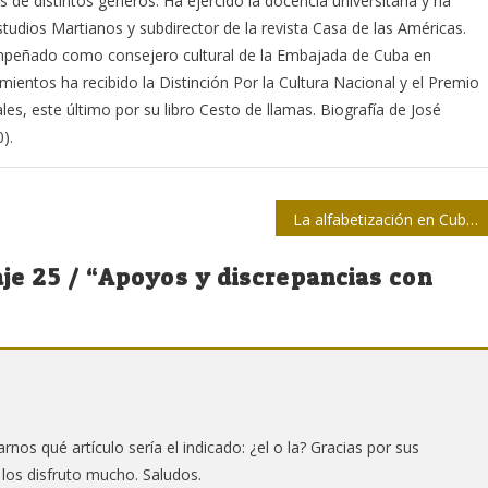
s de distintos géneros. Ha ejercido la docencia universitaria y ha
studios Martianos y subdirector de la revista Casa de las Américas.
empeñado como consejero cultural de la Embajada de Cuba en
mientos ha recibido la Distinción Por la Cultura Nacional y el Premio
ales, este último por su libro Cesto de llamas. Biografía de José
).
La alfabetización en Cuba: el primer paso
aje 25 / “Apoyos y discrepancias con
rnos qué artículo sería el indicado: ¿el o la? Gracias por sus
los disfruto mucho. Saludos.