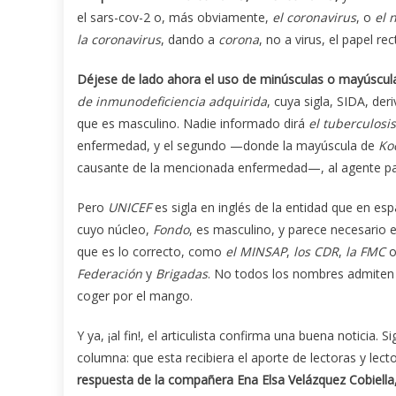
el sars-cov-2
o, más obviamente,
el coronavirus
, o
el 
la coronavirus
, dando a
corona
, no a virus, el papel rec
Déjese de lado ahora el uso de minúsculas o mayúscul
de inmunodeficiencia adquirida
, cuya sigla, SIDA, d
que es masculino. Nadie informado dirá
el
tuberculosi
enfermedad, y el segundo —donde la mayúscula de
Ko
causante de la mencionada enfermedad—, al agente pa
Pero
UNICEF
es sigla en inglés de la entidad que en es
cuyo núcleo,
Fondo
, es masculino, y parece necesario e
que es lo correcto, como
el MINSAP
,
los
CDR
,
la FMC
o
Federación
y
Brigadas
. No todos los nombres admite
coger por el mango.
Y ya, ¡al fin!, el articulista confirma una buena noticia
columna: que esta recibiera el aporte de lectoras y lect
respuesta de la compañera Ena Elsa Velázquez Cobiella,