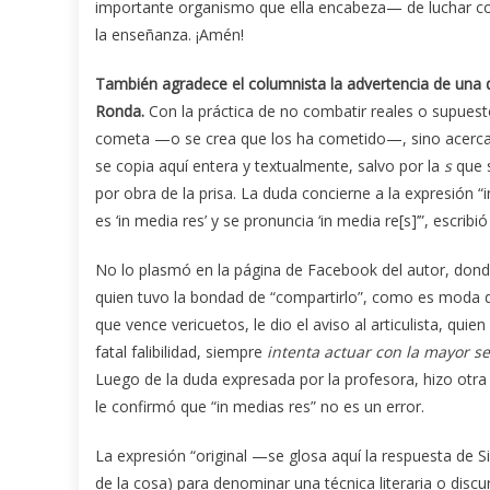
importante organismo que ella encabeza— de luchar con
la enseñanza. ¡Amén!
También agradece el columnista la advertencia de una 
Ronda.
Con la práctica de no combatir reales o supuest
cometa —o se crea que los ha cometido—, sino acercarl
se copia aquí entera y textualmente, salvo por la
s
que 
por obra de la prisa. La duda concierne a la expresión “
es ‘in media res’ y se pronuncia ‘in media re[s]’”, escrib
No lo plasmó en la página de Facebook del autor, donde é
quien tuvo la bondad de “compartirlo”, como es moda dec
que vence vericuetos, le dio el aviso al articulista, q
fatal falibilidad, siempre
intenta actuar con la mayor se
Luego de la duda expresada por la profesora, hizo otra c
le confirmó que “in medias res” no es un error.
La expresión “original —se glosa aquí la respuesta de S
de la cosa) para denominar una técnica literaria o discu