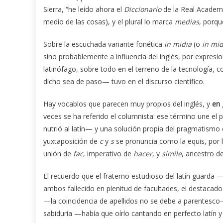
Sierra, “he leído ahora el
Diccionario
de la Real Academia
medio de las cosas), y el plural lo marca
medias
, porq
Sobre la escuchada variante fonética
in midia
(o
in mid
sino probablemente a influencia del inglés, por expre
latinófago, sobre todo en el terreno de la tecnología, 
dicho sea de paso— tuvo en el discurso científico.
Hay vocablos que parecen muy propios del inglés, y
en 
veces se ha referido el columnista: ese término une el p
nutrió al latín— y una solución propia del pragmatismo 
yuxtaposición de
c
y
s
se pronuncia como la equis, por 
unión de
fac
, imperativo de
hacer
, y
sim
i
le
, ancestro d
El recuerdo que el fraterno estudioso del latín guarda
ambos fallecido en plenitud de facultades, el destacad
—la coincidencia de apellidos no se debe a parentesco—
sabiduría —había que oírlo cantando en perfecto latín y