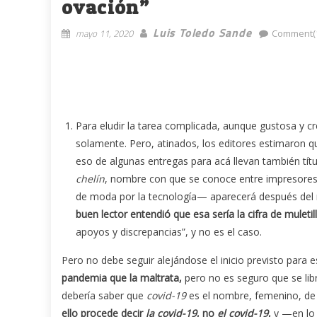
ovación”
Luis Toledo Sande
mayo 11, 2020
Comment(
Para eludir la tarea complicada, aunque gustosa y cre
solamente. Pero, atinados, los editores estimaron que a
eso de algunas entregas para acá llevan también títu
chelín
, nombre con que se conoce entre impresores y
de moda por la tecnología— aparecerá después del n
buen lector entendió que esa sería la cifra de muletil
apoyos y discrepancias”, y no es el caso.
Pero no debe seguir alejándose el inicio previsto para es
pandemia que la maltrata,
pero no es seguro que se libr
debería saber que
covid-19
es el nombre, femenino, de 
ello procede decir
la covid-19
, no
el covid-19
,
y —en lo 