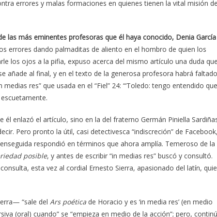
tra errores y malas formaciones en quienes tienen la vital misión d
de las más eminentes profesoras que él haya conocido, Denia García
os errores dando palmaditas de aliento en el hombro de quien los
e los ojos a la pifia, expuso acerca del mismo artículo una duda qu
se añade al final, y en el texto de la generosa profesora habrá faltad
in medias res” que usada en el “Fiel” 24: “‘Toledo: tengo entendido qu
ió escuetamente.
l enlazó el artículo, sino en la del fraterno Germán Piniella Sardiña
ir. Pero pronto la útil, casi detectivesca “indiscreción” de Facebook
uien enseguida respondió en términos que ahora amplía. Temeroso de la
riedad posible
, y antes de escribir “in medias res” buscó y consultó.
onsulta, esta vez al cordial Ernesto Sierra, apasionado del latín, qui
ierra— “sale del
Ars poética
de Horacio y es ‘in media res’ (en medio
rsiva (oral) cuando” se “empieza en medio de la acción”; pero, contin