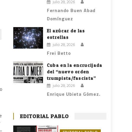
julio 28, 2026
Fernando Buen Abad
Domínguez
El azúcar de las
estrellas
julio 28, 2026
Frei Betto
Cuba en la encrucijada
del “nuevo orden
trumpista/fascista”
julio 28, 2026
co
Enrique Ubieta Gómez.
e
EDITORIAL PABLO
o—