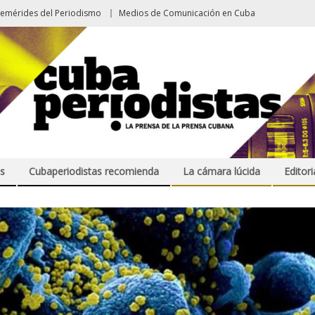
femérides del Periodismo
Medios de Comunicación en Cuba
s
Cubaperiodistas recomienda
La cámara lúcida
Editori