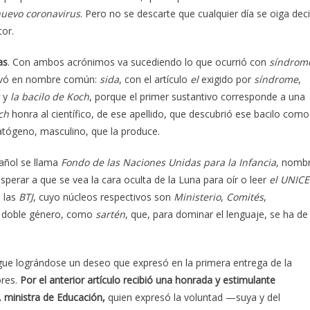
nuevo coronavirus
. Pero no se descarte que cualquier día se oiga deci
tor.
as
. Con ambos acrónimos va sucediendo lo que ocurrió con
síndrom
erivó en nombre común:
sida
, con el artículo
el
exigido por
síndrome
,
s
y
la
bacilo de Koch
, porque el primer sustantivo corresponde a una
ch
honra al científico, de ese apellido, que descubrió ese bacilo como
tógeno, masculino, que la produce.
pañol se llama
Fondo de las Naciones Unidas
para la Infancia
, nomb
sperar a que se vea la cara oculta de la Luna para oír o leer
el UNICE
 las
BTJ
, cuyo núcleos respectivos son
Ministerio
,
Comités
,
n doble género, como
sartén
, que, para dominar el lenguaje, se ha de
. Sigue lográndose un deseo que expresó en la primera entrega de la
ores.
Por el anterior artículo recibió una honrada y estimulante
 ministra de Educación,
quien expresó la voluntad —suya y del