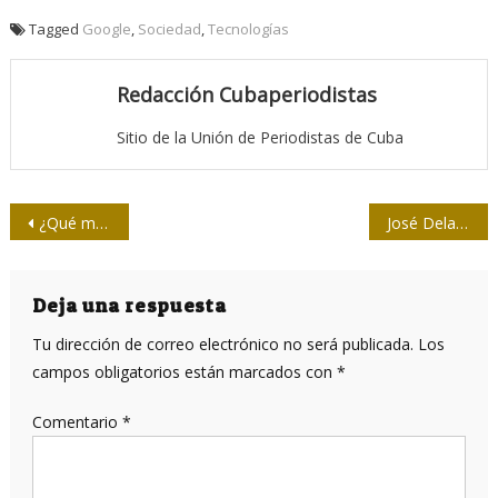
Tagged
Google
,
Sociedad
,
Tecnologías
Redacción Cubaperiodistas
Sitio de la Unión de Periodistas de Cuba
Navegación
¿Qué mueve los clicks en las redes sociales?
José Delarra, infinitamente vivo
de
entradas
Deja una respuesta
Tu dirección de correo electrónico no será publicada.
Los
campos obligatorios están marcados con
*
Comentario
*