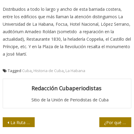
Distribuidos a todo lo largo y ancho de esta barriada costera,
entre los edificios que más llaman la atención distinguimos La
Universidad de La Habana, Focsa, Hotel Nacional, López Serrano,
auditórium Amadeo Roldan (sometido a reparación en la
actualidad), Restaurante 1830, la heladería Coppelia, el Castillo del
Príncipe, etc. Y en la Plaza de la Revolución resalta el monumento
a José Martí.
Tagged
Cuba
,
Historia de Cuba
,
La Habana
Redacción Cubaperiodistas
Sitio de la Unión de Periodistas de Cuba
Navegación
La Ruta Ho Chi Minh, el camino de la victoria
¿Por qué no es creíble la campaña de los supuestos incidentes de salud contra diplomáticos de Estados Unidos en Cuba? (Vídeo)