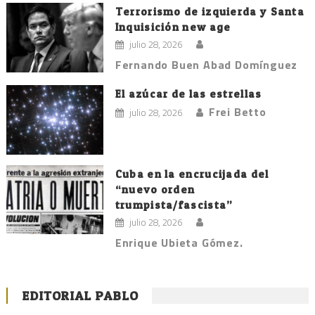
Terrorismo de izquierda y Santa
Inquisición new age
julio 28, 2026
Fernando Buen Abad Domínguez
El azúcar de las estrellas
Frei Betto
julio 28, 2026
Cuba en la encrucijada del
“nuevo orden
trumpista/fascista”
julio 28, 2026
Enrique Ubieta Gómez.
EDITORIAL PABLO