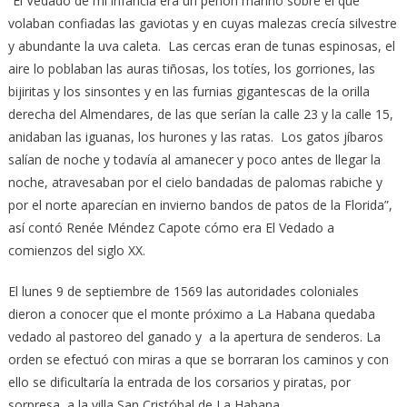
“El Vedado de mi infancia era un peñón marino sobre el que
volaban confiadas las gaviotas y en cuyas malezas crecía silvestre
y abundante la uva caleta. Las cercas eran de tunas espinosas, el
aire lo poblaban las auras tiñosas, los totíes, los gorriones, las
bijiritas y los sinsontes y en las furnias gigantescas de la orilla
derecha del Almendares, de las que serían la calle 23 y la calle 15,
anidaban las iguanas, los hurones y las ratas. Los gatos jíbaros
salían de noche y todavía al amanecer y poco antes de llegar la
noche, atravesaban por el cielo bandadas de palomas rabiche y
por el norte aparecían en invierno bandos de patos de la Florida”,
así contó Renée Méndez Capote cómo era El Vedado a
comienzos del siglo XX.
El lunes 9 de septiembre de 1569 las autoridades coloniales
dieron a conocer que el monte próximo a La Habana quedaba
vedado al pastoreo del ganado y a la apertura de senderos. La
orden se efectuó con miras a que se borraran los caminos y con
ello se dificultaría la entrada de los corsarios y piratas, por
sorpresa, a la villa San Cristóbal de La Habana.