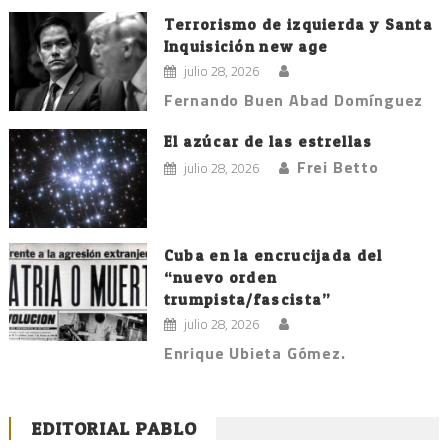
Terrorismo de izquierda y Santa
Inquisición new age
julio 28, 2026
Fernando Buen Abad Domínguez
El azúcar de las estrellas
Frei Betto
julio 28, 2026
Cuba en la encrucijada del
“nuevo orden
trumpista/fascista”
julio 28, 2026
Enrique Ubieta Gómez.
EDITORIAL PABLO