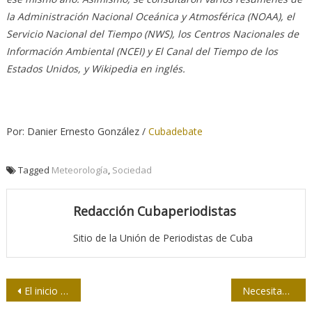
la Administración Nacional Oceánica y Atmosférica (NOAA), el
Servicio Nacional del Tiempo (NWS), los Centros Nacionales de
Información Ambiental (NCEI) y El Canal del Tiempo de los
Estados Unidos, y Wikipedia en inglés.
Por: Danier Ernesto González /
Cubadebate
Tagged
Meteorología
,
Sociedad
Redacción Cubaperiodistas
Sitio de la Unión de Periodistas de Cuba
Navegación
El inicio en Santiago y Holguín de la Jornada de la Prensa
Necesitamos contenidos acordes con la actualidad