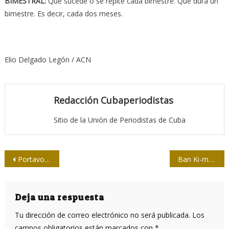
BIMESTRAL:
Que sucede o se repite cada bimestre. Que dura un
bimestre. Es decir, cada dos meses.
Elio Delgado Legón / ACN
Redacción Cubaperiodistas
Sitio de la Unión de Periodistas de Cuba
Navegación
Portavoz de EE.UU. arremete contra RT
Ban Ki-moon reconoce papel de la prensa en progreso humano
de
entradas
Deja una respuesta
Tu dirección de correo electrónico no será publicada.
Los
campos obligatorios están marcados con
*