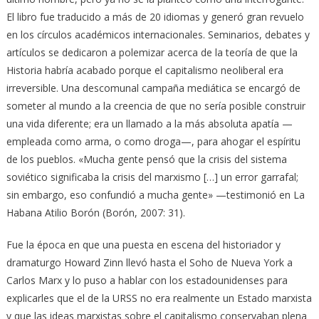
El libro fue traducido a más de 20 idiomas y generó gran revuelo
en los círculos académicos internacionales. Seminarios, debates y
artículos se dedicaron a polemizar acerca de la teoría de que la
Historia habría acabado porque el capitalismo neoliberal era
irreversible. Una descomunal campaña mediática se encargó de
someter al mundo a la creencia de que no sería posible construir
una vida diferente; era un llamado a la más absoluta apatía —
empleada como arma, o como droga—, para ahogar el espíritu
de los pueblos. «Mucha gente pensó que la crisis del sistema
soviético significaba la crisis del marxismo […] un error garrafal;
sin embargo, eso confundió a mucha gente» —testimonió en La
Habana Atilio Borón (Borón, 2007: 31).
Fue la época en que una puesta en escena del historiador y
dramaturgo Howard Zinn llevó hasta el Soho de Nueva York a
Carlos Marx y lo puso a hablar con los estadounidenses para
explicarles que el de la URSS no era realmente un Estado marxista
y que las ideas marxistas sobre el capitalismo conservaban plena