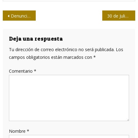
Navegación
Denuncian ataques contra medios digitales argentinos
30 de Julio Día de los Mártires / “Frank era una maravilla”
de
entradas
Deja una respuesta
Tu dirección de correo electrónico no será publicada.
Los
campos obligatorios están marcados con
*
Comentario
*
Nombre
*