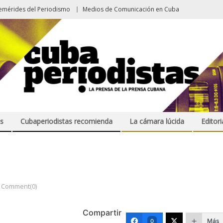
emérides del Periodismo
Medios de Comunicación en Cuba
s
Cubaperiodistas recomienda
La cámara lúcida
Editori
Comment(0)
Compartir
Más
0