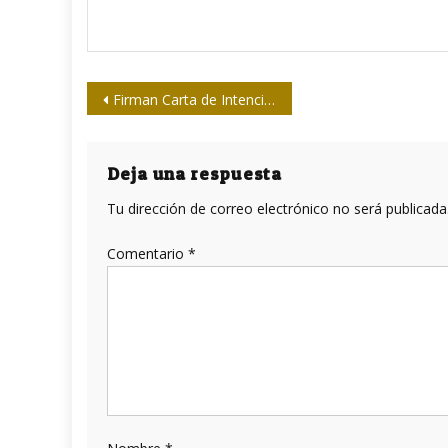
Navegación
Firman Carta de Intención Colegio de Periodistas del Perú y la Upec
de
entradas
Deja una respuesta
Tu dirección de correo electrónico no será publicada
Comentario
*