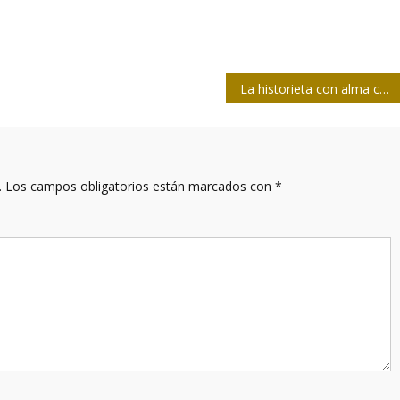
La historieta con alma cubana
.
Los campos obligatorios están marcados con
*