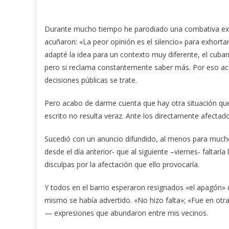
Durante mucho tiempo he parodiado una combativa exp
acuñaron: «La peor opinión es el silencio» para exhortar
adapté la idea para un contexto muy diferente, el cubano
pero si reclama constantemente saber más. Por eso acu
decisiones públicas se trate.
Pero acabo de darme cuenta que hay otra situación que
escrito no resulta veraz. Ante los directamente afectad
Sucedió con un anuncio difundido, al menos para mucho
desde el día anterior- que al siguiente –viernes- faltaría
disculpas por la afectación que ello provocaría.
Y todos en el barrio esperaron resignados «el apagón»
mismo se había advertido. «No hizo falta»; «Fue en ot
— expresiones que abundaron entre mis vecinos.