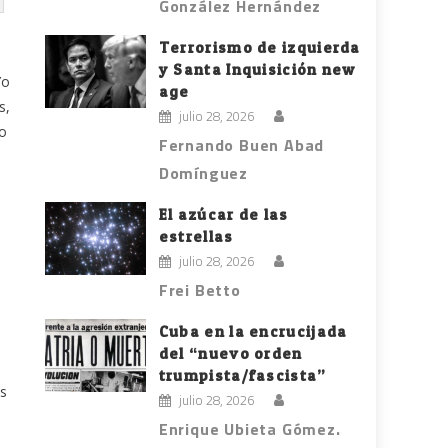
González Hernández
Terrorismo de izquierda
y Santa Inquisición new
Yo
age
s,
julio 28, 2026
 o
Fernando Buen Abad
Domínguez
El azúcar de las
estrellas
julio 28, 2026
Frei Betto
Cuba en la encrucijada
del “nuevo orden
trumpista/fascista”
as
julio 28, 2026
Enrique Ubieta Gómez.