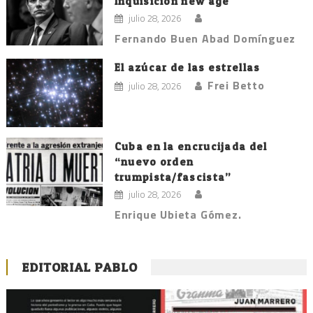
Inquisición new age
julio 28, 2026
Fernando Buen Abad Domínguez
El azúcar de las estrellas
Frei Betto
julio 28, 2026
Cuba en la encrucijada del
“nuevo orden
trumpista/fascista”
julio 28, 2026
Enrique Ubieta Gómez.
EDITORIAL PABLO