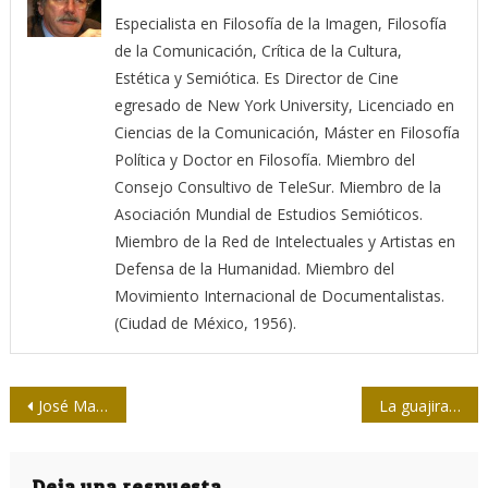
Especialista en Filosofía de la Imagen, Filosofía
de la Comunicación, Crítica de la Cultura,
Estética y Semiótica. Es Director de Cine
egresado de New York University, Licenciado en
Ciencias de la Comunicación, Máster en Filosofía
Política y Doctor en Filosofía. Miembro del
Consejo Consultivo de TeleSur. Miembro de la
Asociación Mundial de Estudios Semióticos.
Miembro de la Red de Intelectuales y Artistas en
Defensa de la Humanidad. Miembro del
Movimiento Internacional de Documentalistas.
(Ciudad de México, 1956).
Navegación
José Martí: “Patria nace para amar y juntar”
La guajira más simpática de la radio y la televisión
de
Deja una respuesta